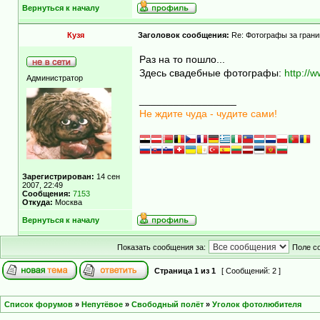
Вернуться к началу
Кузя
Заголовок сообщения:
Re: Фотографы за грани
Раз на то пошло...
Здесь свадебные фотографы:
http://
Администратор
_________________
Не ждите чуда - чудите сами!
Зарегистрирован:
14 сен
2007, 22:49
Сообщения:
7153
Откуда:
Москва
Вернуться к началу
Показать сообщения за:
Поле с
Страница
1
из
1
[ Сообщений: 2 ]
Список форумов
»
Непутёвое
»
Свободный полёт
»
Уголок фотолюбителя