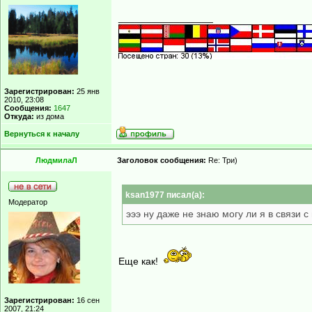
_________________
Зарегистрирован:
25 янв
2010, 23:08
Сообщения:
1647
Откуда:
из дома
Вернуться к началу
ЛюдмилаЛ
Заголовок сообщения:
Re: Три)
ksan1977 писал(а):
Модератор
эээ ну даже не знаю могу ли я в связи 
Еще как!
Зарегистрирован:
16 сен
2007, 21:24