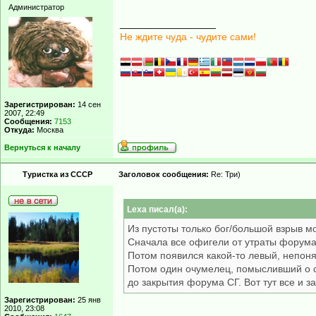
Администратор
_________________
Не ждите чуда - чудите сами!
Зарегистрирован:
14 сен
2007, 22:49
Сообщения:
7153
Откуда:
Москва
Вернуться к началу
Туристка из СССР
Заголовок сообщения:
Re: Три)
Lexa писал(а):
Из пустоты только бог/большой взрыв м
Сначала все офигели от утраты форума
Потом появился какой-то левый, непон
Потом один очумелец, помысливший о с
до закрытия форума СГ. Вот тут все и з
Зарегистрирован:
25 янв
2010, 23:08