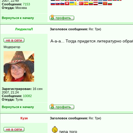
2007, 22:49
Сообщения:
7153
Откуда:
Москва
Вернуться к началу
ЛюдмилаЛ
Заголовок сообщения:
Re: Три)
А-а-а... Тогда придется литературно обр
Модератор
Зарегистрирован:
16 сен
2007, 21:24
Сообщения:
10082
Откуда:
Тула
Вернуться к началу
Кузя
Заголовок сообщения:
Re: Три)
типа того