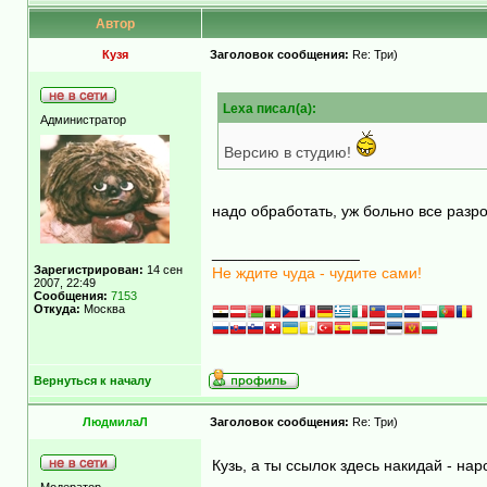
Автор
Кузя
Заголовок сообщения:
Re: Три)
Lexa писал(а):
Администратор
Версию в студию!
надо обработать, уж больно все разр
_________________
Зарегистрирован:
14 сен
Не ждите чуда - чудите сами!
2007, 22:49
Сообщения:
7153
Откуда:
Москва
Вернуться к началу
ЛюдмилаЛ
Заголовок сообщения:
Re: Три)
Кузь, а ты ссылок здесь накидай - на