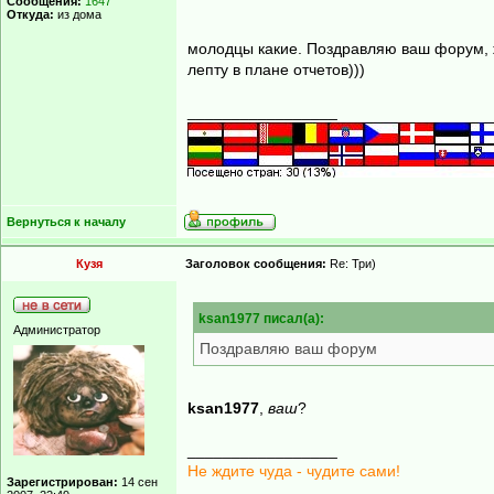
Сообщения:
1647
Откуда:
из дома
молодцы какие. Поздравляю ваш форум, ж
лепту в плане отчетов)))
_________________
Вернуться к началу
Кузя
Заголовок сообщения:
Re: Три)
ksan1977 писал(а):
Администратор
Поздравляю ваш форум
ksan1977
,
ваш
?
_________________
Не ждите чуда - чудите сами!
Зарегистрирован:
14 сен