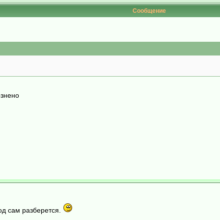
Сообщение
ознено
род сам разберется.