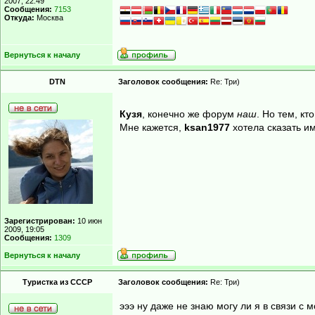
2007, 22:49
Сообщения:
7153
Откуда:
Москва
Вернуться к началу
DTN
Заголовок сообщения:
Re: Три)
Кузя
, конечно же форум
наш
. Но тем, к
Мне кажется,
ksan1977
хотела сказать им
Зарегистрирован:
10 июн
2009, 19:05
Сообщения:
1309
Вернуться к началу
Туристка из СССР
Заголовок сообщения:
Re: Три)
эээ ну даже не знаю могу ли я в связи с 