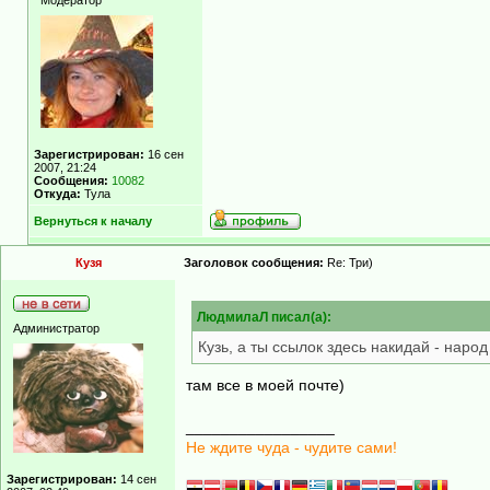
Модератор
Зарегистрирован:
16 сен
2007, 21:24
Сообщения:
10082
Откуда:
Тула
Вернуться к началу
Кузя
Заголовок сообщения:
Re: Три)
ЛюдмилаЛ писал(а):
Администратор
Кузь, а ты ссылок здесь накидай - наро
там все в моей почте)
_________________
Не ждите чуда - чудите сами!
Зарегистрирован:
14 сен