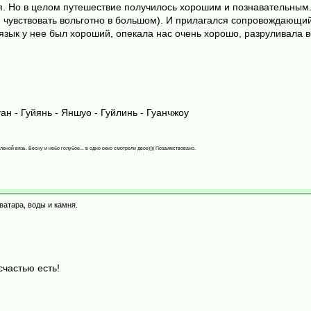
ся. Но в целом путешествие получилось хорошим и познавательным.
чувствовать вольготно в большом). И прилагался сопровождающий 
й язык у нее был хороший, опекала нас очень хорошо, разруливала 
ан - Гуйянь - Яншуо - Гуйлинь - Гуанчжоу
леной вязь. Весну и небо голубое... в одно окно смотрели двое)))) Позаимствовано.
ватара, воды и камня.
счастью есть!