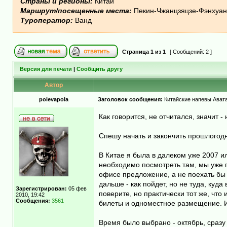
Страны и регионы:
Китай
Маршрут/посещенные места:
Пекин-Чжанцзяцзе-Фэнхуан 
Туроператор:
Ванд
Страница
1
из
1
[ Сообщений: 2 ]
Версия для печати
|
Сообщить другу
Автор
polevapola
Заголовок сообщения:
Китайские напевы Авата
Как говорится, не отчитался, значит -
Спешу начать и закончить прошлогодн
В Китае я была в далеком уже 2007 ил
необходимо посмотреть там, мы уже 
офисе предложение, а не поехать бы н
дальше - как пойдет, но не туда, куд
Зарегистрирован:
05 фев
поверите, но практически тот же, чт
2010, 19:42
Сообщения:
3561
билеты и одноместное размещение. И 
Время было выбрано - октябрь, сразу