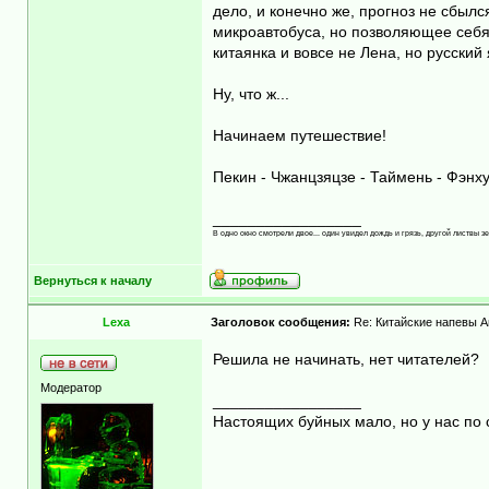
дело, и конечно же, прогноз не сбыл
микроавтобуса, но позволяющее себя 
китаянка и вовсе не Лена, но русски
Ну, что ж...
Начинаем путешествие!
Пекин - Чжанцзяцзе - Таймень - Фэнху
_________________
В одно окно смотрели двое... один увидел дождь и грязь, другой листвы зе
Вернуться к началу
Lexa
Заголовок сообщения:
Re: Китайские напевы А
Решила не начинать, нет читателей?
Модератор
_________________
Настоящих буйных мало, но у нас по 