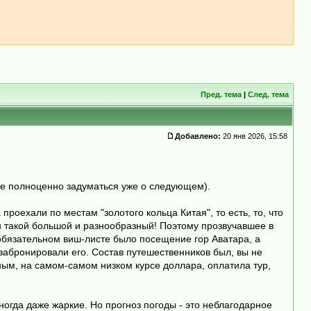
Пред. тема
|
След. тема
Добавлено:
20 янв 2026, 15:58
уже полноценно задуматься уже о следующем).
проехали по местам "золотого кольца Китая", то есть, то, что
н такой большой и разнообразный! Поэтому прозвучавшее в
В обязательном виш-листе было посещение гор Аватара, а
 забронировали его. Состав путешественников был, вы не
нным, на самом-самом низком курсе доллара, оплатила тур,
ногда даже жаркие. Но прогноз погоды - это неблагодарное