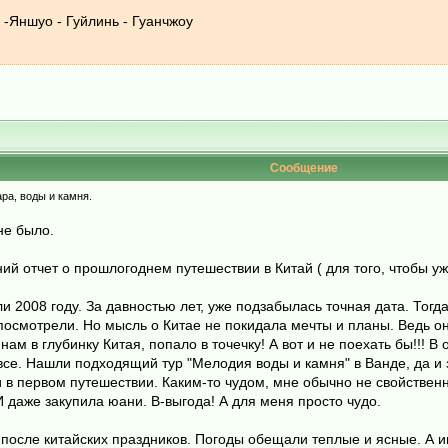
-Яншуо - Гуйлинь - Гуанчжоу
Сообщение
ра, воды и камня.
 не было.
ий отчет о прошлогоднем путешествии в Китай ( для того, чтобы 
и 2008 году. За давностью лет, уже подзабылась точная дата. Тогда 
посмотрели. Но мысль о Китае не покидала мечты и планы. Ведь о
ам в глубинку Китая, попало в точечку! А вот и не поехать бы!!! 
а все. Нашли подходящий тур "Мелодия воды и камня" в Ванде, да и
о и в первом путешествии. Каким-то чудом, мне обычно не свойстве
даже закупила юани. В-выгода! А для меня просто чудо.
 после китайских праздников. Погоды обещали теплые и ясные. А и