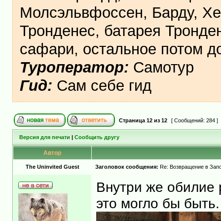
Молсэльвфоссен, Барду, Хе
Тронденес, батарея Тронден
сафари, остальное потом 
Туроператор:
Самотур
Гид:
Сам себе гид
Страница
12
из
12
[ Сообщений: 284 ]
Версия для печати
|
Сообщить другу
Автор
The Uninvited Guest
Заголовок сообщения:
Re: Возвращение в Запо
Внутри же обилие 
это могло бы быть.