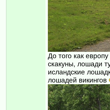
До того как европ
скакуны, лошади т
исландские лошадк
лошадей викингов