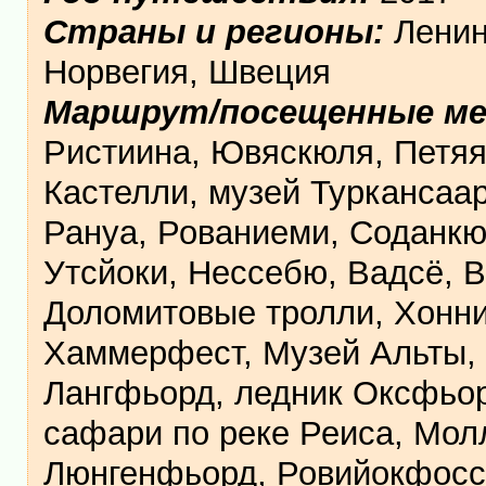
Страны и регионы:
Ленин
Норвегия, Швеция
Маршрут/посещенные м
Ристиина, Ювяскюля, Петяяв
Кастелли, музей Туркансаар
Рануа, Рованиеми, Соданкю
Утсйоки, Нессебю, Вадсё, 
Доломитовые тролли, Хоннин
Хаммерфест, Музей Альты, 
Лангфьорд, ледник Оксфьор
сафари по реке Реиса, Мол
Люнгенфьорд, Ровийокфосс