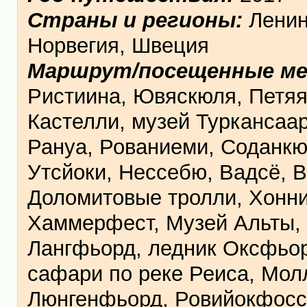
Страны и регионы:
Ленин
Норвегия, Швеция
Маршрут/посещенные м
Ристиина, Ювяскюля, Петяяв
Кастелли, музей Туркансаар
Рануа, Рованиеми, Соданкю
Утсйоки, Нессебю, Вадсё, 
Доломитовые тролли, Хоннин
Хаммерфест, Музей Альты, 
Лангфьорд, ледник Оксфьор
сафари по реке Реиса, Мол
Люнгенфьорд, Ровийокфосс