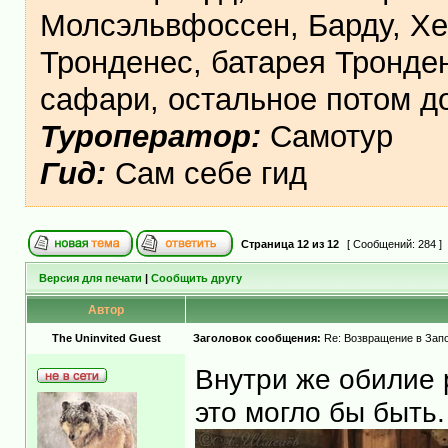
Молсэльвфоссен, Барду, Хе
Тронденес, батарея Тронден
сафари, остальное потом 
Туроператор:
Самотур
Гид:
Сам себе гид
Страница
12
из
12
[ Сообщений: 284 ]
Версия для печати
|
Сообщить другу
Автор
The Uninvited Guest
Заголовок сообщения:
Re: Возвращение в Запо
Внутри же обилие 
это могло бы быть.