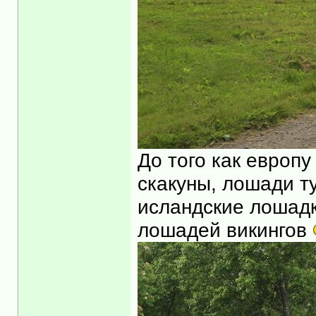
До того как европ
скакуны, лошади т
исландские лошадк
лошадей викингов