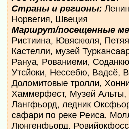
Страны и регионы:
Ленин
Норвегия, Швеция
Маршрут/посещенные м
Ристиина, Ювяскюля, Петяяв
Кастелли, музей Туркансаар
Рануа, Рованиеми, Соданкю
Утсйоки, Нессебю, Вадсё, 
Доломитовые тролли, Хоннин
Хаммерфест, Музей Альты, 
Лангфьорд, ледник Оксфьор
сафари по реке Реиса, Мол
Люнгенфьорд, Ровийокфосс