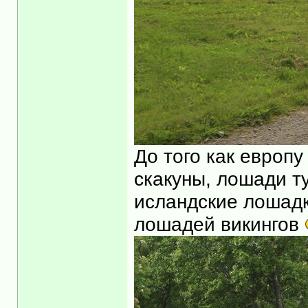
До того как европ
скакуны, лошади т
исландские лошадк
лошадей викингов