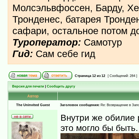
Молсэльвфоссен, Барду, Хе
Тронденес, батарея Тронден
сафари, остальное потом 
Туроператор:
Самотур
Гид:
Сам себе гид
Страница
12
из
12
[ Сообщений: 284 ]
Версия для печати
|
Сообщить другу
Автор
The Uninvited Guest
Заголовок сообщения:
Re: Возвращение в Запо
Внутри же обилие 
это могло бы быть.