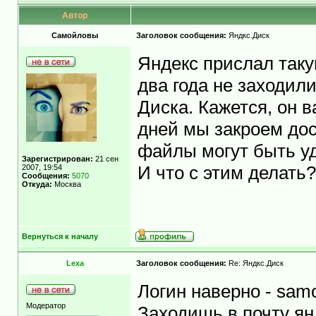
Автор
Самойловы
Заголовок сообщения:
Яндкс.Диск
Яндекс прислал так
два года не заходили
Диска. Кажется, он 
дней мы закроем дос
файлы могут быть у
Зарегистрирован:
21 сен
2007, 19:54
И что с этим делать
Сообщения:
5070
Откуда:
Москва
Вернуться к началу
Lexa
Заголовок сообщения:
Re: Яндкс.Диск
Логин наверно - samoy
Модератор
Заходишь в почту я