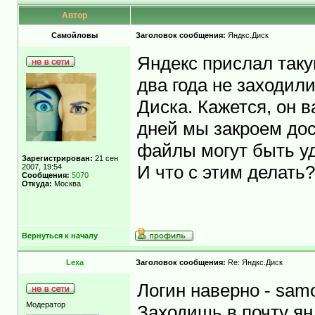
Автор
Самойловы
Заголовок сообщения:
Яндкс.Диск
Яндекс прислал так
два года не заходили
Диска. Кажется, он 
дней мы закроем дос
файлы могут быть у
Зарегистрирован:
21 сен
2007, 19:54
И что с этим делать
Сообщения:
5070
Откуда:
Москва
Вернуться к началу
Lexa
Заголовок сообщения:
Re: Яндкс.Диск
Логин наверно - samoy
Модератор
Заходишь в почту я