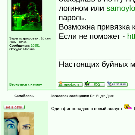
логином или
samoylo
пароль.
Возможна привязка к
Если не поможет -
ht
Зарегистрирован:
16 сен
2007, 18:34
Сообщения:
10851
Откуда:
Москва
_________________
Настоящих буйных ма
Вернуться к началу
Самойловы
Заголовок сообщения:
Re: Яндкс.Диск
Один фиг попадаю в новый аккаунт
И