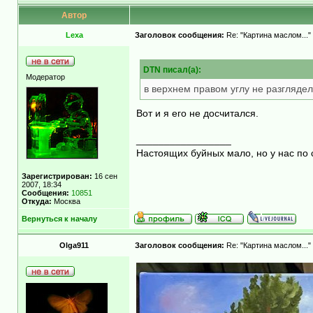
Автор
Lexa
Заголовок сообщения:
Re: "Картина маслом..."
DTN писал(а):
Модератор
в верхнем правом углу не разгляде
Вот и я его не досчитался.
_________________
Настоящих буйных мало, но у нас по 
Зарегистрирован:
16 сен
2007, 18:34
Сообщения:
10851
Откуда:
Москва
Вернуться к началу
Olga911
Заголовок сообщения:
Re: "Картина маслом..."