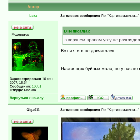
Автор
Lexa
Заголовок сообщения:
Re: "Картина маслом..."
DTN писал(а):
Модератор
в верхнем правом углу не разгляде
Вот и я его не досчитался.
_________________
Настоящих буйных мало, но у нас по 
Зарегистрирован:
16 сен
2007, 18:34
Сообщения:
10851
Откуда:
Москва
Вернуться к началу
Olga911
Заголовок сообщения:
Re: "Картина маслом..."