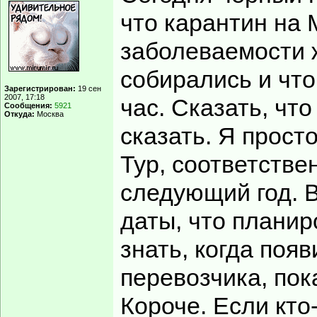
что карантин на 
заболеваемости ж
собирались и что
Зарегистрирован:
19 сен
2007, 17:18
час. Сказать, что
Сообщения:
5921
Откуда:
Москва
сказать. Я просто
Тур, соответстве
следующий год. В
даты, что планир
знать, когда поя
перевозчика, пока
Короче. Если кто