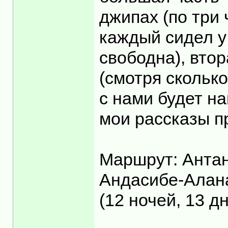
джипах (по три
каждый сидел у 
свободна), втор
(смотря скольк
с нами будет н
мои рассказы п
Маршрут: Антан
Андасибе-Алан
(12 ночей, 13 д