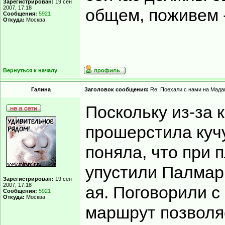
Зарегистрирован:
19 сен
2007, 17:18
общем, поживем 
Сообщения:
5921
Откуда:
Москва
Вернуться к началу
Гaлинa
Заголовок сообщения:
Re: Поехали с нами на Мадаг
Поскольку из-за 
прошерстила кучу
поняла, что при
упустили Палмари
Зарегистрирован:
19 сен
2007, 17:18
ая. Поговорили с
Сообщения:
5921
Откуда:
Москва
маршрут позволя