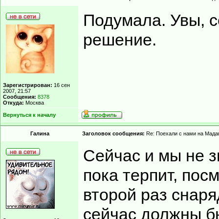
Подумала. Увы, с
решение.
Зарегистрирован:
16 сен
2007, 21:57
Сообщения:
8378
Откуда:
Москва
Вернуться к началу
Гaлинa
Заголовок сообщения:
Re: Поехали с нами на Мадаг
Сейчас и мы не з
пока терпит, пос
второй раз снаря
сейчас должны бы