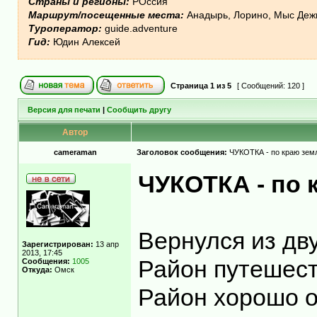
Страны и регионы:
РОссия
Маршрут/посещенные места:
Анадырь, Лорино, Мыс Дежн
Туроператор:
guide.adventure
Гид:
Юдин Алексей
Страница
1
из
5
[ Сообщений: 120 ]
Версия для печати
|
Сообщить другу
Автор
cameraman
Заголовок сообщения:
ЧУКОТКА - по краю земл
ЧУКОТКА - по 
Вернулся из дв
Зарегистрирован:
13 апр
2013, 17:45
Район путешест
Сообщения:
1005
Откуда:
Омск
Район хорошо о