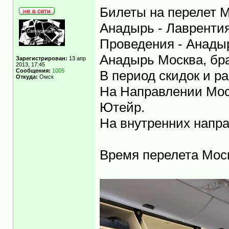
Билеты на перелет М
Анадырь - Лаврентия
Проведения - Анады
Анадырь Москва, бра
Зарегистрирован:
13 апр
2013, 17:45
Сообщения:
1005
В период скидок и р
Откуда:
Омск
На Направлении Мос
Ютейр.
На внутренних напра
Время перелета Моск