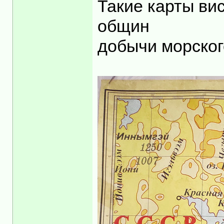
Такие карты ви
общин
добычи морског