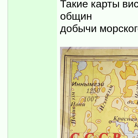
Такие карты ви
общин
добычи морског