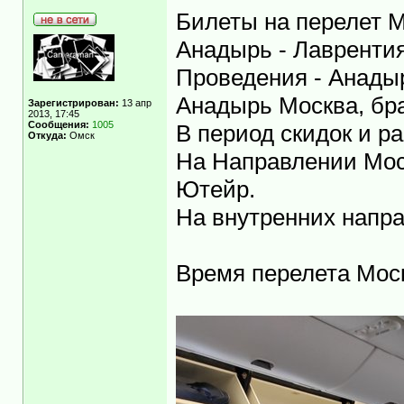
Билеты на перелет М
Анадырь - Лаврентия
Проведения - Анады
Анадырь Москва, бра
Зарегистрирован:
13 апр
2013, 17:45
Сообщения:
1005
В период скидок и р
Откуда:
Омск
На Направлении Мос
Ютейр.
На внутренних напра
Время перелета Моск