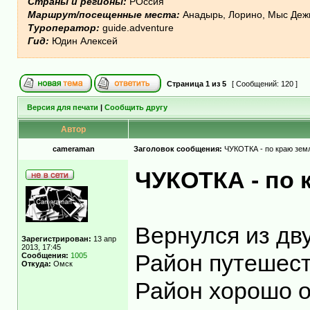
Страны и регионы:
РОссия
Маршрут/посещенные места:
Анадырь, Лорино, Мыс Дежн
Туроператор:
guide.adventure
Гид:
Юдин Алексей
Страница
1
из
5
[ Сообщений: 120 ]
Версия для печати
|
Сообщить другу
Автор
cameraman
Заголовок сообщения:
ЧУКОТКА - по краю земл
ЧУКОТКА - по 
Вернулся из дв
Зарегистрирован:
13 апр
2013, 17:45
Район путешест
Сообщения:
1005
Откуда:
Омск
Район хорошо о