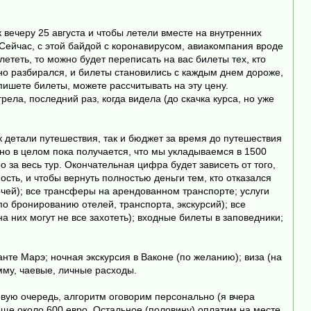
к вечеру 25 августа и чтобы летели вместе на внутренних
ейчас, с этой байдой с коронавирусом, авиакомпания вроде
лететь, то можно будет переписать на вас билеты тех, кто
о разбирался, и билеты становились с каждым днем дороже,
епишете билеты, можете рассчитывать на эту цену.
ела, последний раз, когда видела (до скачка курса, но уже
 детали путешествия, так и бюджет за время до путешествия
 но в целом пока получается, что мы укладываемся в 1500
ро за весь тур. Окончательная цифра будет зависеть от того,
ость, и чтобы вернуть полностью деньги тем, кто отказался
ночей); все трансферы на арендованном транспорте; услуги
по бронированию отелей, транспорта, экскурсий); все
а них могут не все захотеть); входные билеты в заповедники;
те Марэ; ночная экскурсия в Ваконе (по желанию); виза (на
мму, чаевые, личные расходы.
рвую очередь, алгоритм оговорим персонально (я вчера
 еще около 600 евро. Остальное (половину) оплатим на месте