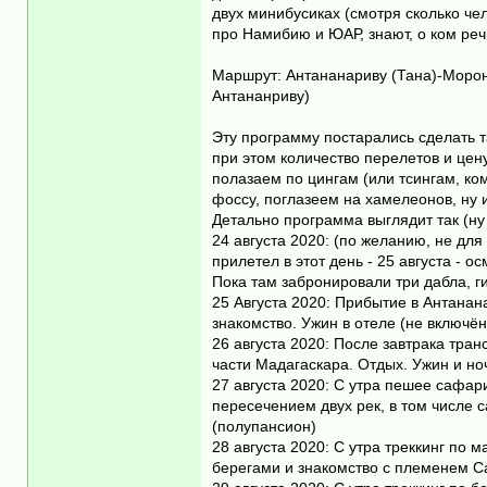
двух минибусиках (смотря сколько че
про Намибию и ЮАР, знают, о ком реч
Маршрут: Антананариву (Тана)-Морон
Антананриву)
Эту программу постарались сделать т
при этом количество перелетов и цен
полазаем по цингам (или тсингам, ко
фоссу, поглазеем на хамелеонов, ну
Детально программа выглядит так (ну 
24 августа 2020: (по желанию, не для 
прилетел в этот день - 25 августа - 
Пока там забронировали три дабла, ги
25 Августа 2020: Прибытие в Антанан
знакомство. Ужин в отеле (не включён 
26 августа 2020: После завтрака тра
части Мадагаскара. Отдых. Ужин и но
27 августа 2020: С утра пешее сафар
пересечением двух рек, в том числе 
(полупансион)
28 августа 2020: С утра треккинг п
берегами и знакомство с племенем Са