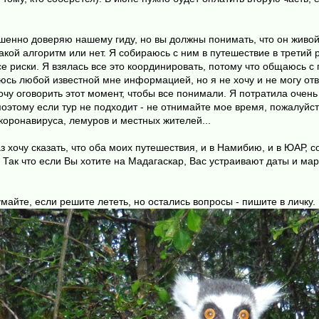
ршенно доверяю нашему гиду, но вы должны понимать, что он живой 
кой алгоритм или нет. Я собираюсь с ним в путешествие в третий раз
 риски. Я взялась все это координировать, потому что общаюсь с 
сь любой известной мне информацией, но я не хочу и не могу отв
хочу оговорить этот момент, чтобы все понимали. Я потратила очен
оэтому если тур не подходит - не отнимайте мое время, пожалуйста
коронавируса, лемуров и местных жителей...
аз хочу сказать, что оба моих путешествия, и в Намибию, и в ЮАР
 Так что если Вы хотите на Мадагаскар, Вас устраивают даты и мар
майте, если решите лететь, но остались вопросы - пишите в личку. Н