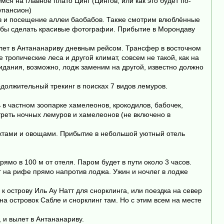
ся на главное плато Цинг (Цингов, или как это будет по-
упансион)
ов и посещение аллеи баобабов. Также смотрим влюблённые
чтобы сделать красивые фотографии. Прибытие в Морондаву
елет в Антананариву дневным рейсом. Трансфер в восточном
тропические леса и другой климат, совсем не такой, как на
жидания, возможно, лодж заменим на другой, известно должно
должительный трекинг в поисках 7 видов лемуров.
в частном зоопарке хамелеонов, крокодилов, бабочек,
треть ночных лемуров и хамелеонов (не включено в
уктами и овощами. Прибытие в небольшой уютный отель
мо в 100 м от отеля. Паром будет в пути около 3 часов.
г на рифе прямо напротив лоджа. Ужин и ночлег в лодже
к острову Иль Ау Натт для снорклинга, или поездка на север
а островок Сабле и снорклинг там. Но с этим всем на месте
 и вылет в Антананариву.