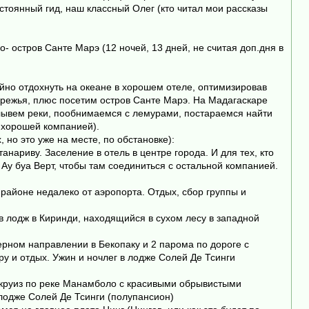
стоянный гид, наш классный Олег (кто читал мои рассказы
остров Санте Марэ (12 ночей, 13 дней, не считая доп.дня в
ойно отдохнуть на океане в хорошем отеле, оптимизировав
бережья, плюс посетим остров Санте Марэ. На Мадагаскаре
еплывем реки, пообнимаемся с лемурами, постараемся найти
 хорошей компанией).
 но это уже на месте, по обстановке):
танариву. Заселение в отель в центре города. И для тех, кто
 Ау буа Верт, чтобы там соединиться с остальной компанией.
районе недалеко от аэропорта. Отдых, сбор группы и
 в лодж в Киринди, находящийся в сухом лесу в западной
ерном направлении в Бекопаку и 2 парома по дороге с
ру и отдых. Ужин и ночлег в лодже Солей Де Тсинги
м круиз по реке Манамболо с красивыми обрывистыми
лодже Солей Де Тсинги (полупансион)