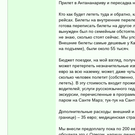
Прилет в Антананариву и пересадка н
Кто как будет лететь туда и обратно,
рейсах. Билеты на внутренние перел
готова переписать билеты на другое л
вынужден был по семейным обстоятел
не знаю, сколько стоят сейчас. Мы ул
Внешние билеты самые дешевые у Катар
на подъеме), были около 55 тысяч.
Бюджет поездки, на мой взгляд, полу
может претерпеть незначительные изм
евро за всю наземку, может, даже чуть
сколько человек полетит (собственно,
лететь). В эту стоимость входит прож
водителей; услуги русскоязычного ги
экскурсии, перечисленные в программе
паром на Санте Марэ; тук-тук на Сан
Дополнительные расходы: внешний и в
границе) – 35 евро; медицинская стр
Мы внесли предоплату пока по 200 ев
обсудила это с Олегом, напишу лично