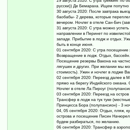
29 августа 2020: С утра треккинг по 
русски)) Де Бемараха. Ищем попутно 
30 августа 2020: После завтрака вы
баобабы- 2 дерева, которые переплел
вечером. Ночлег в отеле Сан-Бич (зав
31 августа 2020: С утра можно успет
направлении в Перинет по извилистой 
западе. Прибытие в лодж и отдых. Уж
быть в конце июня.
01 сентября 2020: С утра посещение
Возвращение в лодж. Отдых, бассейн
Посещение резервы Вакона на частном
лягушек и других. При желании мы м
стоимость). Ужин и ночлег в лодже В
02 сентября 2020: Переезд далее в 
прямо на берегу Индийского океана. О
Ночлег в отеле Ла Пироуг (полупанси
03 сентября 2020: Переезд на остров
Трансфер в лодж на тук туке (местны
Принцесса Бора (полупансион) - 3 но
04, 05 сентября 2020: Отдых, пляж, к
острова и посещение Писин Начюрел (
будем разбираться, по желанию.
06 сентября 2020: Трансфер в аэропо