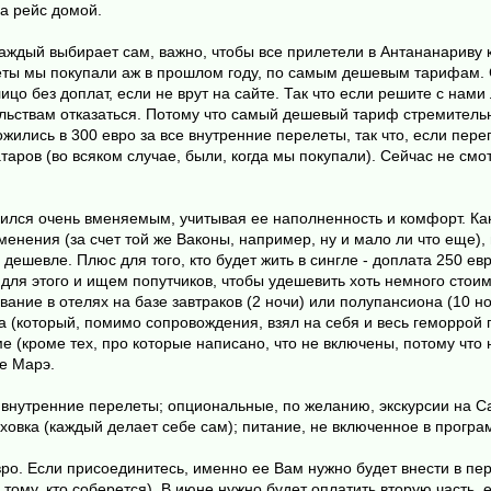
а рейс домой.
 каждый выбирает сам, важно, чтобы все прилетели в Антананариву 
еты мы покупали аж в прошлом году, по самым дешевым тарифам. С
ицо без доплат, если не врут на сайте. Так что если решите с нами 
ьствам отказаться. Потому что самый дешевый тариф стремительн
ожились в 300 евро за все внутренние перелеты, так что, если пер
ов (во всяком случае, были, когда мы покупали). Сейчас не смотр
чился очень вменяемым, учитывая ее наполненность и комфорт. Как
енения (за счет той же Ваконы, например, ну и мало ли что еще),
 дешевле. Плюс для того, кто будет жить в сингле - доплата 250 ев
 для этого и ищем попутчиков, чтобы удешевить хоть немного стоим
ивание в отелях на базе завтраков (2 ночи) или полупансиона (10 
да (который, помимо сопровождения, взял на себя и весь геморрой 
 (кроме тех, про которые написано, что не включены, потому что н
те Марэ.
нутренние перелеты; опциональные, по желанию, экскурсии на Сан
аховка (каждый делает себе сам); питание, не включенное в програ
ро. Если присоединитесь, именно ее Вам нужно будет внести в пе
 тому, кто соберется). В июне нужно будет оплатить вторую часть,