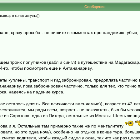
Сообщение
аскар в конце августа))
не, сразу просьба - не пишите в комментах про пандемию, убью, 
ем троих попутчиков (дабл и сингл) в путешествие на Мадагаскар.
4-го, чтобы посмотреть еще и Антананариву.
ты куплены, транспорт и гид забронирован, предоплата частично 
тананариву, пока забронирован частично, только для тех, кто точн
ока, надеясь на падение курса.
ас осталось девять. Все психически вменяемые)), возраст от 42 ле
рисоединится, мы рады всем, возраст - не показатель, был бы чело
ое из Саратова, одна из Питера, остальные из Москвы. Шесть женщи
ова и я. Остальные там примерно такие же по менталитету
овати, но это одна ночь), особенно на отдыхе в конце тура, больш
 считая водителя, чтобы каждый сидел у окна, так что как раз цел