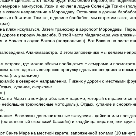
большим Цингам. Этот поход будет посложнее первого, мы поднимаем
лемуров и мангустов. Ужин и ночлег в лодже Солей Де Тсинги (пол
езд в южном направлении в Морондаву. Остановка в долине баобаб
ись в объятиях. Там же, в долине баобабов, мы встретим закат, 
трак)
ь на пляж искупаться. Затем трансфер в аэропорт Морондавы. Пер
дороге к городку Андасибе. В этой части Мадагаскара уже влажные 
ин и Ночлег в лодже Вакона (полупансион). Вот Вакона на листе о
 заповедника Аланамазаотра. В этом заповеднике мы делаем непро
.
 острове, где можно вблизи пообщаться с лемурами и посмотреть 
ожем также сделать вечернюю прогулку вдоль заповедника и посмо
акона (полупансион)
Махамбо в северном направлении. Пикник у дороги с местными фр
тдых, купание, снорклинг.
он)
 Санте Марэ на комфортабельном пароме, который отправляется пря
е небольшие трехколесные мотоциклы). Отдых, купание и снорклин
чи.
упание. Возможны дополнительные экскурсии - дайвинг или поездка 
естественный океанский бассейн) и кладбища пиратов, или круиз н
рт Санте Марэ на местной карете, запряженной волами (10 минут),