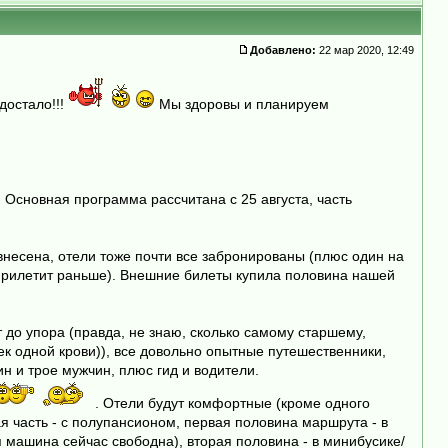
Добавлено:
22 мар 2020, 12:49
достало!!!
Мы здоровы и планируем
 Основная программа рассчитана с 25 августа, часть
внесена, отели тоже почти все забронированы (плюс один на
о прилетит раньше). Внешние билеты купила половина нашей
т до упора (правда, не знаю, сколько самому старшему,
век одной крови)), все довольно опытные путешественники,
н и трое мужчин, плюс гид и водители.
. Отели будут комфортные (кроме одного
ая часть - с полупансионом, первая половина маршрута - в
ая машина сейчас свободна), вторая половина - в минибусике/