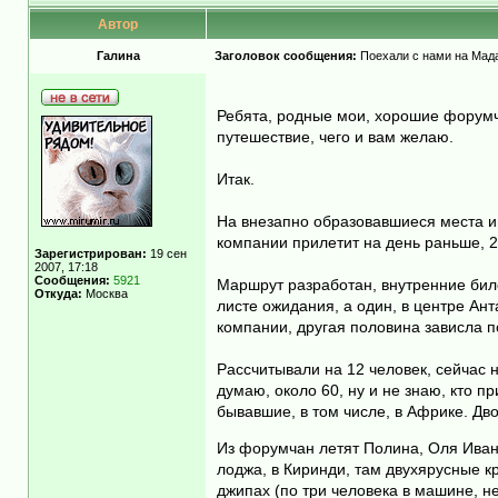
Автор
Гaлинa
Заголовок сообщения:
Поехали с нами на Мадаг
Ребята, родные мои, хорошие форумча
путешествие, чего и вам желаю.
Итак.
На внезапно образовавшиеся места ищ
компании прилетит на день раньше, 2
Зарегистрирован:
19 сен
2007, 17:18
Сообщения:
5921
Маршрут разработан, внутренние биле
Откуда:
Москва
листе ожидания, а один, в центре Ан
компании, другая половина зависла п
Рассчитывали на 12 человек, сейчас н
думаю, около 60, ну и не знаю, кто п
бывавшие, в том числе, в Африке. Дв
Из форумчан летят Полина, Оля Иван
лоджа, в Киринди, там двухярусные кр
джипах (по три человека в машине, не