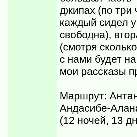
джипах (по три
каждый сидел у 
свободна), втор
(смотря скольк
с нами будет н
мои рассказы п
Маршрут: Антан
Андасибе-Алан
(12 ночей, 13 д