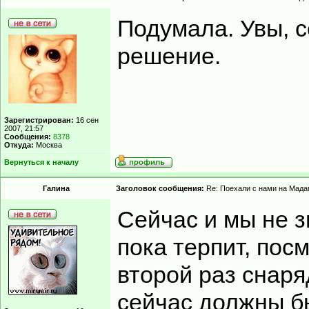
Подумала. Увы, с
решение.
Зарегистрирован:
16 сен
2007, 21:57
Сообщения:
8378
Откуда:
Москва
Вернуться к началу
Гaлинa
Заголовок сообщения:
Re: Поехали с нами на Мадаг
Сейчас и мы не з
пока терпит, пос
второй раз снаря
сейчас должны бы