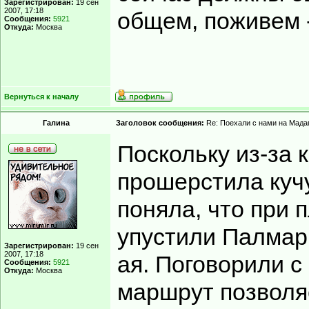
Зарегистрирован:
19 сен
2007, 17:18
общем, поживем 
Сообщения:
5921
Откуда:
Москва
Вернуться к началу
Гaлинa
Заголовок сообщения:
Re: Поехали с нами на Мадаг
Поскольку из-за 
прошерстила кучу
поняла, что при
упустили Палмари
Зарегистрирован:
19 сен
2007, 17:18
ая. Поговорили с
Сообщения:
5921
Откуда:
Москва
маршрут позволя