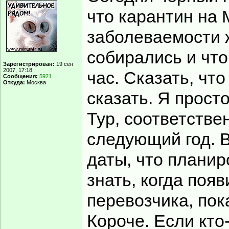
что карантин на 
заболеваемости ж
собирались и что
Зарегистрирован:
19 сен
2007, 17:18
час. Сказать, что
Сообщения:
5921
Откуда:
Москва
сказать. Я просто
Тур, соответстве
следующий год. В
даты, что планир
знать, когда поя
перевозчика, пока
Короче. Если кто