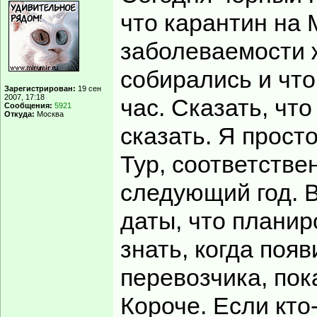
что карантин на 
заболеваемости ж
собирались и что
Зарегистрирован:
19 сен
2007, 17:18
час. Сказать, что
Сообщения:
5921
Откуда:
Москва
сказать. Я просто
Тур, соответстве
следующий год. В
даты, что планир
знать, когда поя
перевозчика, пока
Короче. Если кто