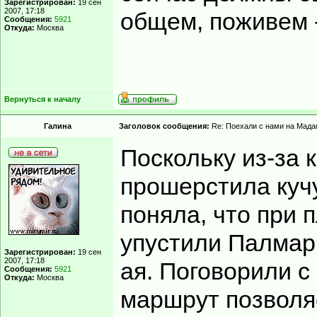
Зарегистрирован:
19 сен
2007, 17:18
общем, поживем 
Сообщения:
5921
Откуда:
Москва
Вернуться к началу
Гaлинa
Заголовок сообщения:
Re: Поехали с нами на Мадаг
Поскольку из-за 
прошерстила кучу
поняла, что при
упустили Палмари
Зарегистрирован:
19 сен
2007, 17:18
ая. Поговорили с
Сообщения:
5921
Откуда:
Москва
маршрут позволя