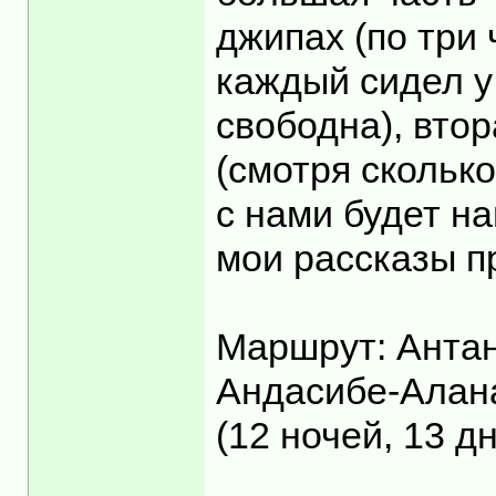
джипах (по три
каждый сидел у 
свободна), втор
(смотря скольк
с нами будет н
мои рассказы п
Маршрут: Антан
Андасибе-Алан
(12 ночей, 13 д