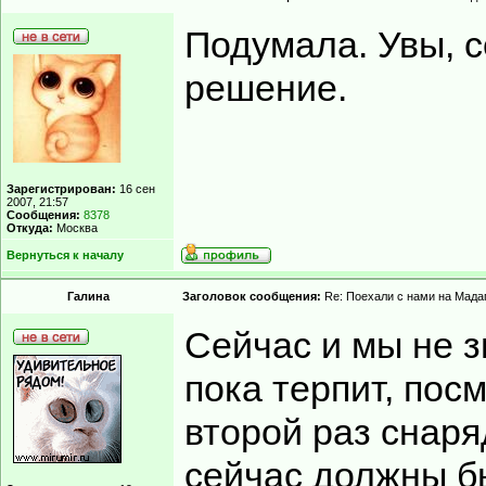
Подумала. Увы, с
решение.
Зарегистрирован:
16 сен
2007, 21:57
Сообщения:
8378
Откуда:
Москва
Вернуться к началу
Гaлинa
Заголовок сообщения:
Re: Поехали с нами на Мадаг
Сейчас и мы не з
пока терпит, пос
второй раз снаря
сейчас должны бы