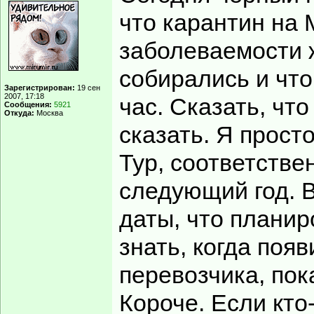
что карантин на 
заболеваемости ж
собирались и что
Зарегистрирован:
19 сен
2007, 17:18
час. Сказать, что
Сообщения:
5921
Откуда:
Москва
сказать. Я просто
Тур, соответстве
следующий год. В
даты, что планир
знать, когда поя
перевозчика, пока
Короче. Если кто