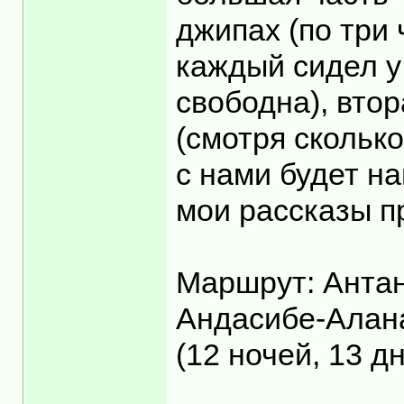
джипах (по три
каждый сидел у 
свободна), втор
(смотря скольк
с нами будет н
мои рассказы п
Маршрут: Антан
Андасибе-Алан
(12 ночей, 13 д