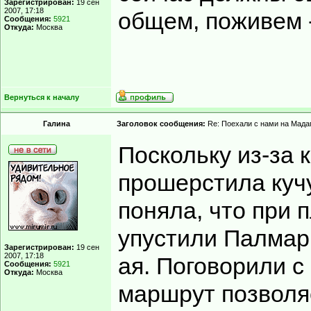
Зарегистрирован:
19 сен
2007, 17:18
общем, поживем 
Сообщения:
5921
Откуда:
Москва
Вернуться к началу
Гaлинa
Заголовок сообщения:
Re: Поехали с нами на Мадаг
Поскольку из-за 
прошерстила кучу
поняла, что при
упустили Палмари
Зарегистрирован:
19 сен
2007, 17:18
ая. Поговорили с
Сообщения:
5921
Откуда:
Москва
маршрут позволя