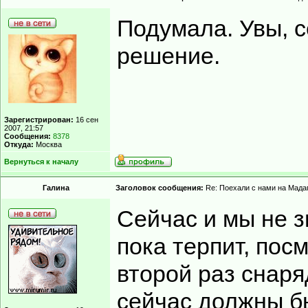
Подумала. Увы, с
решение.
Зарегистрирован:
16 сен
2007, 21:57
Сообщения:
8378
Откуда:
Москва
Вернуться к началу
Гaлинa
Заголовок сообщения:
Re: Поехали с нами на Мадаг
Сейчас и мы не з
пока терпит, пос
второй раз снаря
сейчас должны бы