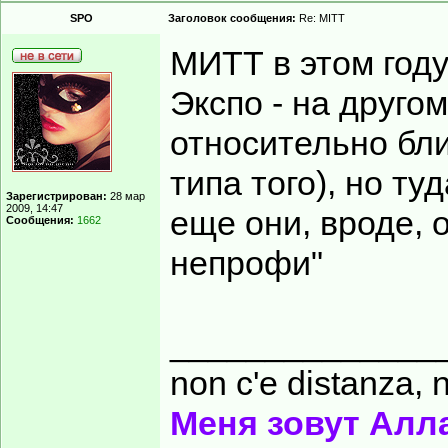
SPO
Заголовок сообщения:
Re: MITT
МИТТ в этом году
Экспо - на другом
относительно бли
типа того), но ту
Зарегистрирован:
28 мар
2009, 14:47
еще они, вроде, 
Сообщения:
1662
непрофи"
______________
non c'e distanza, n
Меня зовут Алл