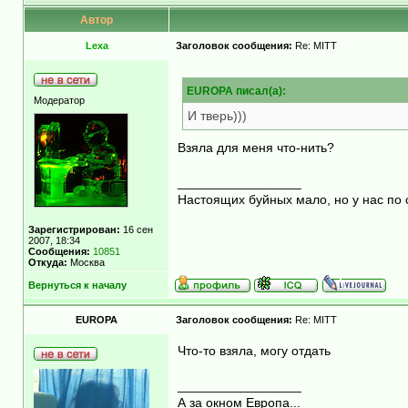
Автор
Lexa
Заголовок сообщения:
Re: MITT
EUROPA писал(а):
Модератор
И тверь)))
Взяла для меня что-нить?
_________________
Настоящих буйных мало, но у нас по 
Зарегистрирован:
16 сен
2007, 18:34
Сообщения:
10851
Откуда:
Москва
Вернуться к началу
EUROPA
Заголовок сообщения:
Re: MITT
Что-то взяла, могу отдать
_________________
А за окном Европа...