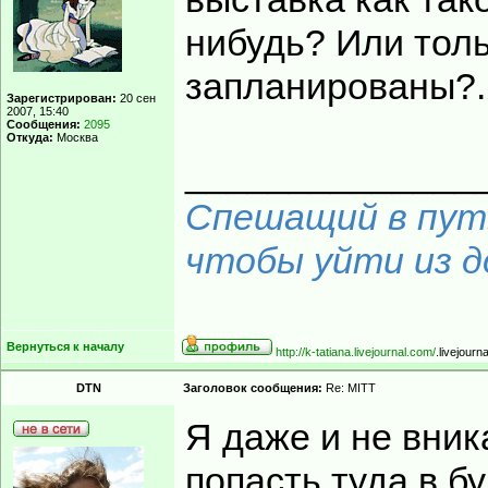
нибудь? Или толь
запланированы?.
Зарегистрирован:
20 сен
2007, 15:40
Сообщения:
2095
Откуда:
Москва
______________
Спешащий в путь
чтобы уйти из до
Вернуться к началу
http://k-tatiana.livejournal.com/
.livejourn
DTN
Заголовок сообщения:
Re: MITT
Я даже и не вник
попасть туда в б