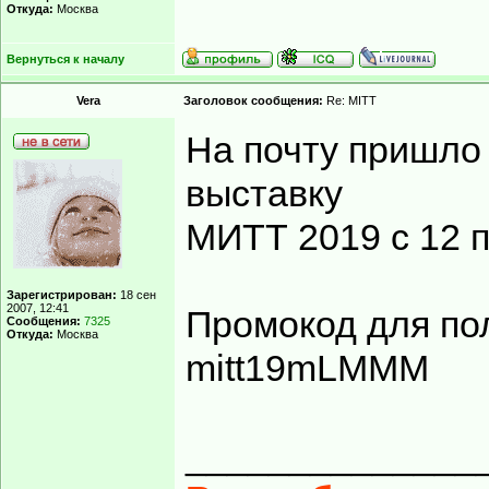
Откуда:
Москва
Вернуться к началу
Vera
Заголовок сообщения:
Re: MITT
На почту пришло
выставку
МИТТ 2019 с 12 п
Зарегистрирован:
18 сен
2007, 12:41
Промокод для по
Сообщения:
7325
Откуда:
Москва
mitt19mLMMM
______________