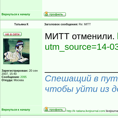
Вернуться к началу
Татьяна К
Заголовок сообщения:
Re: MITT
МИТТ отменили.
utm_source=14-03
______________
Зарегистрирован:
20 сен
2007, 15:40
Спешащий в путь
Сообщения:
2095
Откуда:
Москва
чтобы уйти из до
Вернуться к началу
http://k-tatiana.livejournal.com/
.livejourn