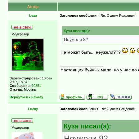
Автор
Lexa
Заголовок сообщения:
Re: С днем Рождения!
Кузя писал(а):
Модератор
Неужели 9?
Не может быть... неужели???
_________________
Настоящих буйных мало, но у нас по 
Зарегистрирован:
16 сен
2007, 18:34
Сообщения:
10851
Откуда:
Москва
Вернуться к началу
Lucky
Заголовок сообщения:
Re: С днем Рождения!
Кузя писал(а):
Модератор
Неужели 9?