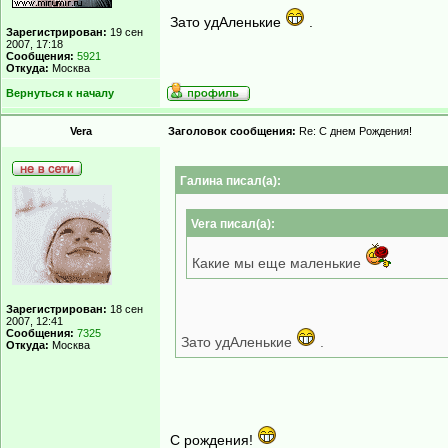
Зато удАленькие
.
Зарегистрирован:
19 сен
2007, 17:18
Сообщения:
5921
Откуда:
Москва
Вернуться к началу
Vera
Заголовок сообщения:
Re: С днем Рождения!
Гaлинa писал(а):
Vera писал(а):
Какие мы еще маленькие
Зарегистрирован:
18 сен
2007, 12:41
Сообщения:
7325
Зато удАленькие
.
Откуда:
Москва
С рождения!