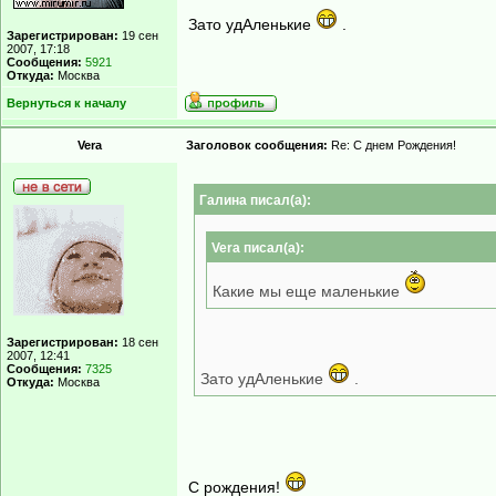
Зато удАленькие
.
Зарегистрирован:
19 сен
2007, 17:18
Сообщения:
5921
Откуда:
Москва
Вернуться к началу
Vera
Заголовок сообщения:
Re: С днем Рождения!
Гaлинa писал(а):
Vera писал(а):
Какие мы еще маленькие
Зарегистрирован:
18 сен
2007, 12:41
Сообщения:
7325
Зато удАленькие
.
Откуда:
Москва
С рождения!