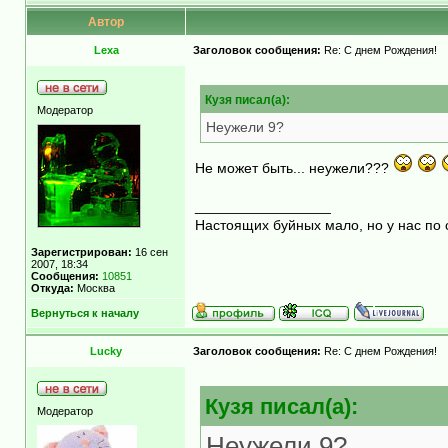
Автор
Lexa
Заголовок сообщения:
Re: С днем Рождения!
Кузя писал(а):
Модератор
Неужели 9?
Не может быть... неужели???
_________________
Настоящих буйных мало, но у нас по 
Зарегистрирован:
16 сен
2007, 18:34
Сообщения:
10851
Откуда:
Москва
Вернуться к началу
Lucky
Заголовок сообщения:
Re: С днем Рождения!
Кузя писал(а):
Модератор
Неужели 9?