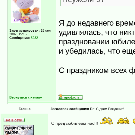
Я до недавнего врем
удивлялась, что никт
Зарегистрирован:
15 сен
2007, 15:15
Сообщения:
5232
праздновании юбилея
и убедилась, что ещ
С праздником всех 
Вернуться к началу
Гaлинa
Заголовок сообщения:
Re: С днем Рождения!
С предъюбилеем нас!!!