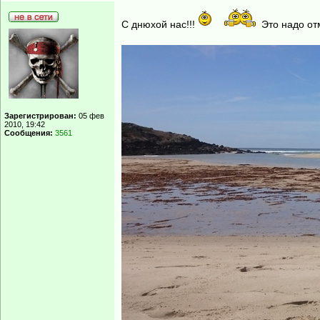
С днюхой нас!!!
Это надо отм
Зарегистрирован:
05 фев
2010, 19:42
Сообщения:
3561