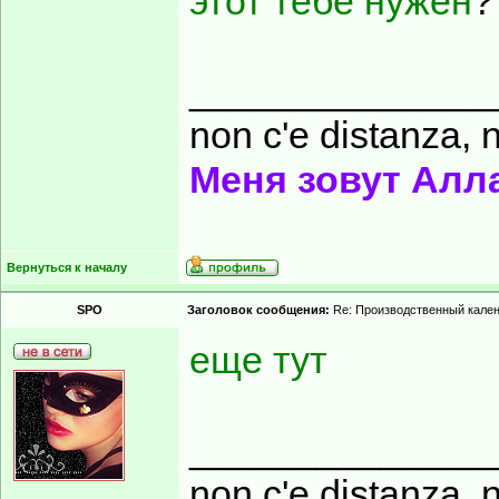
этот тебе нужен
?
______________
non c'e distanza, n
Меня зовут Алл
Вернуться к началу
SPO
Заголовок сообщения:
Re: Производственный кале
еще тут
______________
non c'e distanza, n