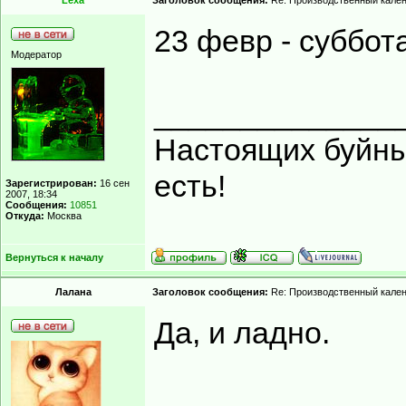
Lexa
Заголовок сообщения:
Re: Производственный кале
23 февр - суббота
Модератор
______________
Настоящих буйных
есть!
Зарегистрирован:
16 сен
2007, 18:34
Сообщения:
10851
Откуда:
Москва
Вернуться к началу
Лалана
Заголовок сообщения:
Re: Производственный кале
Да, и ладно.