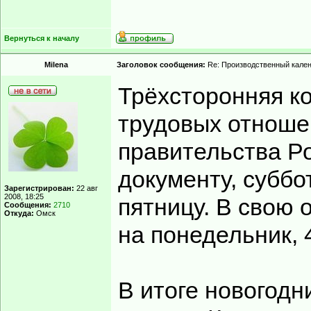
Вернуться к началу
Milena
Заголовок сообщения:
Re: Производственный кале
Трёхсторонняя к
трудовых отноше
правительства Ро
документу, суббо
Зарегистрирован:
22 авг
2008, 18:25
пятницу. В свою 
Сообщения:
2710
Откуда:
Омск
на понедельник, 
В итоге новогодн