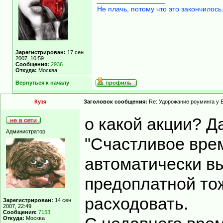
Не плачь, потому что это закончилось
Зарегистрирован:
17 сен
2007, 10:59
Сообщения:
2936
Откуда:
Москва
Вернуться к началу
Кузя
Заголовок сообщения:
Re: Удорожание роуминга у 
о какой акции? 
Администратор
"Счастливое врем
автоматически вы
предоплатной то
расходовать.
Зарегистрирован:
14 сен
2007, 22:49
Сообщения:
7153
Откуда:
Москва