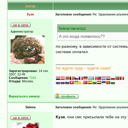
Автор
Кузя
Заголовок сообщения:
Re: Удорожание роуминг
Selena писал(а):
Администратор
А это когда появилось??
по-разному, в зависимости от системы
системе оплатил.
_________________
Не ждите чуда - чудите сами!
Зарегистрирован:
14 сен
2007, 22:49
Сообщения:
7153
Откуда:
Москва
Вернуться к началу
Selena
Заголовок сообщения:
Re: Удорожание роуминг
Кузя
, они смс присылали тебе на эту 
_________________