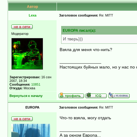
Автор
Lexa
Заголовок сообщения:
Re: MITT
EUROPA писал(а):
Модератор
И тверь)))
Взяла для меня что-нить?
_________________
Настоящих буйных мало, но у нас по 
Зарегистрирован:
16 сен
2007, 18:34
Сообщения:
10851
Откуда:
Москва
Вернуться к началу
EUROPA
Заголовок сообщения:
Re: MITT
Что-то взяла, могу отдать
_________________
А за окном Европа...