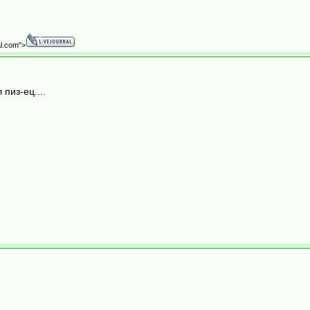
al.com">
пиз-ец....