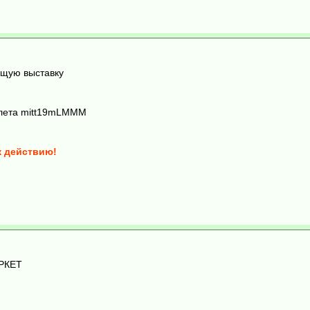
ющую выставку
илета mitt19mLMMM
к действию!
АРКЕТ