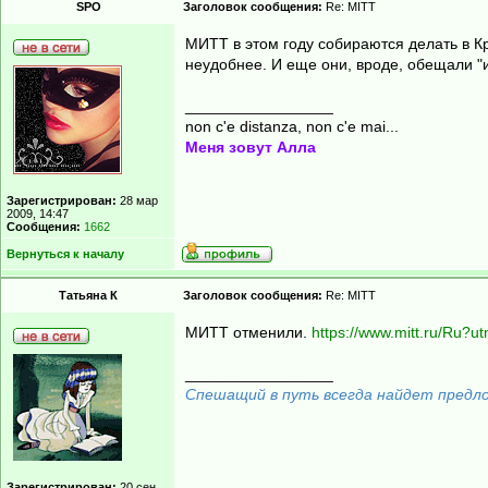
SPO
Заголовок сообщения:
Re: MITT
МИТТ в этом году собираются делать в Кро
неудобнее. И еще они, вроде, обещали "
_________________
non c'e distanza, non c'e mai...
Меня зовут Алла
Зарегистрирован:
28 мар
2009, 14:47
Сообщения:
1662
Вернуться к началу
Татьяна К
Заголовок сообщения:
Re: MITT
МИТТ отменили.
https://www.mitt.ru/Ru?
_________________
Спешащий в путь всегда найдет предлог
Зарегистрирован:
20 сен