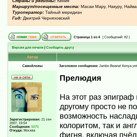
Страны и регионы:
Кения
Маршрут/посещенные места:
Масаи Мару, Накуру, Найв
Туроператор:
Тайный меридиан
Гид:
Дмитрий Черняховский
Страница
1
из
4
[ Сообщений: 82 ]
Версия для печати
|
Сообщить другу
Автор
Самойловы
Заголовок сообщения:
Jambo Bwana! Kenya yet
Прелюдия
На этот раз эпиграф
другому просто не 
возможность наслади
Зарегистрирован:
21 сен
2007, 19:54
колоритом, так и ан
Сообщения:
5070
Откуда:
Москва
фигня, включая пчёл. 