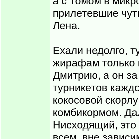
а с Томом в микр
прилетевшие чуть
Лена.
Ехали недолго, т
жирафам только 
Дмитрию, а он за
турникетов кажд
кокосовой скорл
комбикормом. Да
Нисходящий, это
всем, вне зависи