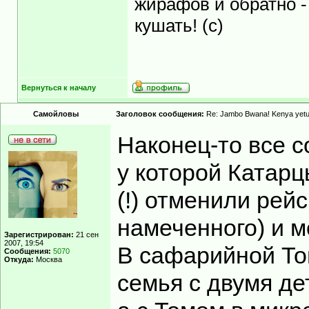
жирафов и обратно -
кушать! (с)
Вернуться к началу
Самойловы
Заголовок сообщения:
Re: Jambo Bwana! Kenya yetu
Наконец-то все с
у которой Катарц
(!) отменили рейс
намеченного) и 
Зарегистрирован:
21 сен
2007, 19:54
В сафарийной То
Сообщения:
5070
Откуда:
Москва
семья с двумя де