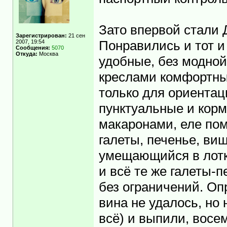
Зато впервой стали
Зарегистрирован:
21 сен
2007, 19:54
Понравились и тот и
Сообщения:
5070
Откуда:
Москва
удобные, без модной
креслами комфортны
только для ориентац
пунктуальные и корми
макаронами, еле пом
галеты, печенье, виш
умещающийся в лотк
и всё те же галеты-
без ограничений. Оп
вина не удалось, но 
всё) и выпили, восе