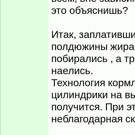
это объяснишь?
Итак, заплативши
полдюжины жираф
побирались , а т
наелись.
Технология корм
цилиндрики на в
получится. При э
неблагодарная ск