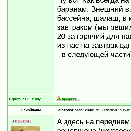
Ну вот, как всегда н
баранам. Внешний ви
бассейна, шалаш, в 
завтраком (мы решил
20 за горячий для н
из нас на завтрак од
- в следующей части
Вернуться к началу
Самойловы
Заголовок сообщения:
Re: О славном Канкуне 
А здесь на переднем
рецепшена (круглосу