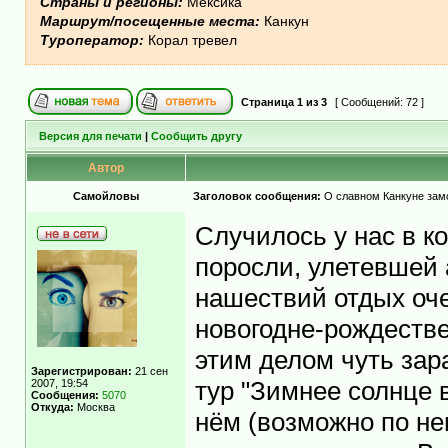
Страны и регионы:
Мексика
Маршрут/посещенные места:
Канкун
Туроператор:
Корал тревел
Страница
1
из
3
[ Сообщений: 72 ]
Версия для печати
|
Сообщить другу
Автор
Самойловы
Заголовок сообщения:
О славном Канкуне замо
Случилось у нас в к
поросли, улетевшей 
нашествий отдых оче
новогодне-рождестве
этим делом чуть зара
Зарегистрирован:
21 сен
2007, 19:54
тур "Зимнее солнце в
Сообщения:
5070
Откуда:
Москва
нём (возможно по нем