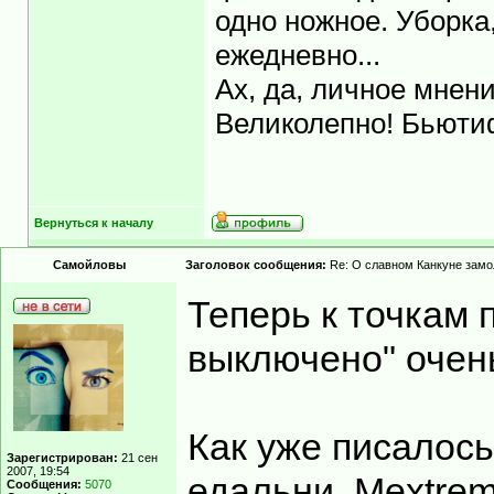
одно ножное. Уборка
ежедневно...
Ах, да, личное мнен
Великолепно! Бьюти
Вернуться к началу
Самойловы
Заголовок сообщения:
Re: О славном Канкуне замол
Теперь к точкам 
выключено" очен
Как уже писалось
Зарегистрирован:
21 сен
2007, 19:54
едальни, Mextrem
Сообщения:
5070