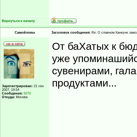
Вернуться к началу
Самойловы
Заголовок сообщения:
Re: О славном Канкуне замол
От баХатых к бю
уже упоминашийс
сувенирами, гал
продуктами...
Зарегистрирован:
21 сен
2007, 19:54
Сообщения:
5070
Откуда:
Москва