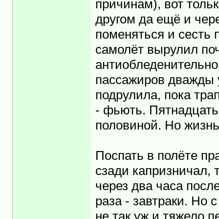
причинам), вот толь
другом да ещё и чере
поменяться и сесть п
самолёт вырулил поч
антиобледенительно
пассажиров дважды у
подрулила, пока трап
- фьють. Пятнадцать
половиной. Но жизнь
Поспать в полёте пра
сзади капризничал, т
через два часа после
раза - завтраки. Но 
не так уж и тяжело п