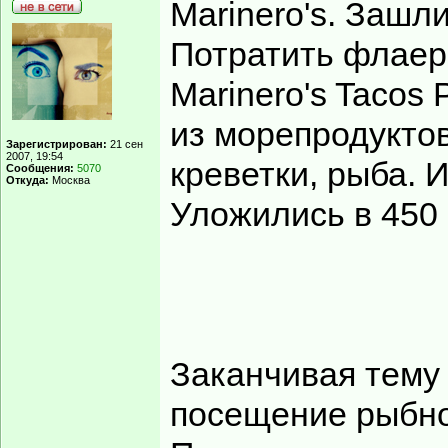
Marinero's. Зашли
Потратить флаер
Marinero's Tacos 
из морепродуктов
Зарегистрирован:
21 сен
2007, 19:54
креветки, рыба. 
Сообщения:
5070
Откуда:
Москва
Уложились в 450 
Заканчивая тему
посещение рыбно