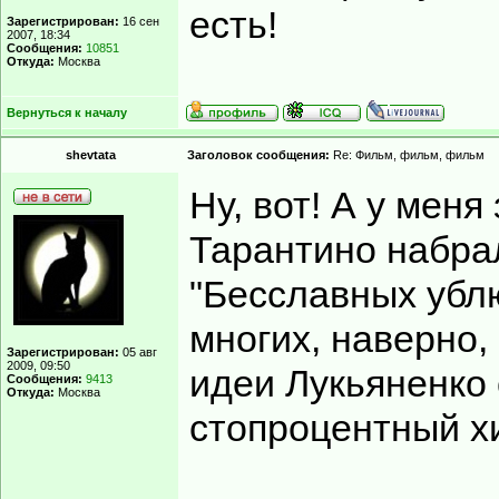
есть!
Зарегистрирован:
16 сен
2007, 18:34
Сообщения:
10851
Откуда:
Москва
Вернуться к началу
shevtata
Заголовок сообщения:
Re: Фильм, фильм, фильм
Ну, вот! А у мен
Тарантино набра
"Бесславных убл
многих, наверно,
Зарегистрирован:
05 авг
2009, 09:50
идеи Лукьяненко
Сообщения:
9413
Откуда:
Москва
стопроцентный хи