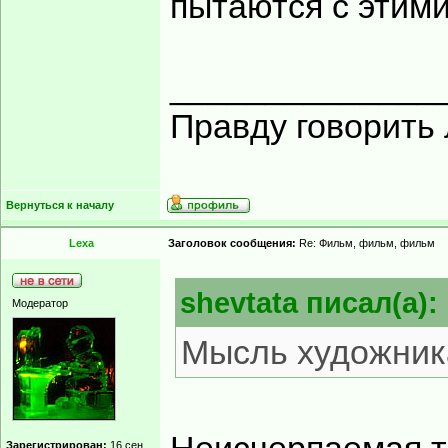
пытаются с этими
______________
Правду говорить 
Вернуться к началу
Lexa
Заголовок сообщения:
Re: Фильм, фильм, фильм
shevtata писал(а):
Модератор
Мысль художника
Зарегистрирован:
16 сен