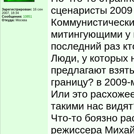
сценаристы 2009 
Зарегистрирован:
16 сен
2007, 18:34
Сообщения:
10851
Коммунистически
Откуда:
Москва
митингующими у м
последний раз кт
Люди, у которых 
предлагают взять
границу? в 2009-
Или это расхоже
такими нас видят
Что-то боязно р
режиссера Михайл