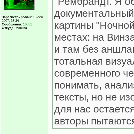
"Рембрандт. Я о
документальный,
Зарегистрирован:
16 сен
2007, 18:34
картины "Ночной 
Сообщения:
10851
Откуда:
Москва
местах: на Винз
и там без аншла
тотальная визуа
современного че
понимать, анали
тексты, но не и
для нас остаетс
авторы пытаются