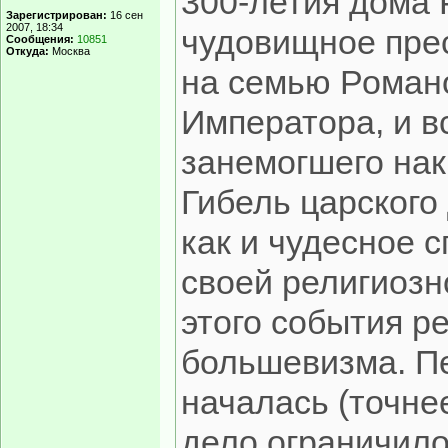
300-летия дома
Зарегистрирован:
16 сен
2007, 18:34
чудовищное прес
Сообщения:
10851
Откуда:
Москва
на семью Роман
Императора, и в
занемогшего нак
Гибель царского
как и чудесное 
своей религиозн
этого события р
большевизма. Пе
началась (точнее
дело ограничил