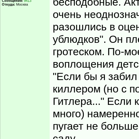
бесподобные. Акт
Сообщения:
9413
Откуда:
Москва
очень неоднознач
разошлись в оцен
ублюдков". Он пл
гротеском. По-мо
воплощения детс
"Если бы я забил
киллером (но с п
Гитлера..." Если
много) намеренно
пугает не больше
саду.