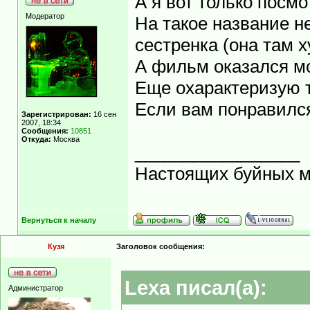
А я вот только посм
Модератор
На такое название не
сестренка (она там х
А фильм оказался м
Еще охарактеризую т
Если вам понравился
Зарегистрирован:
16 сен
2007, 18:34
Сообщения:
10851
Откуда:
Москва
_________________
Настоящих буйных ма
Вернуться к началу
Кузя
Заголовок сообщения:
Lexa писал(а):
Администратор