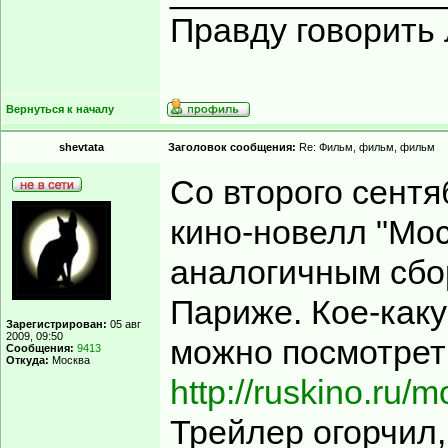
Правду говорить 
Вернуться к началу
shevtata
Заголовок сообщения:
Re: Фильм, фильм, фильм
Со второго сентя
кино-новелл "Мос
аналогичным сб
Париже. Кое-как
Зарегистрирован:
05 авг
2009, 09:50
можно посмотрет
Сообщения:
9413
Откуда:
Москва
http://ruskino.ru/
Трейлер огорчил,