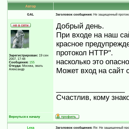
Автор
GAL
Заголовок сообщения:
Не защищенный проток
Добрый день.
При входе на наш са
красное предупрежд
протокол HTTP".
Зарегистрирован:
19 сен
2007, 17:48
насколько это опасн
Сообщения:
155
Откуда:
Москва, звать
Может вход на сайт 
Александр
_________________
Счастлив, кому знак
Вернуться к началу
Lexa
Заголовок сообщения:
Re: Не защищенный пр