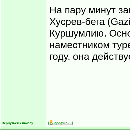
На пару минут з
Хусрев-бега (Gaz
Куршумлию. Осно
наместником туре
году, она действу
Вернуться к началу