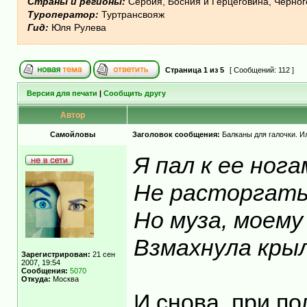
Страны и регионы:
Сербия, Босния и Герцеговина, Черно
Туроператор:
Туртрансвояж
Гид:
Юля Рулева
Страница
1
из
5
[ Сообщений: 112 ]
Версия для печати
|
Сообщить другу
Автор
Самойловы
Заголовок сообщения:
Балканы для галочки. И
Я пал к ее нога
Не расторгать
Но муза, моему
Взмахнула крыл
Зарегистрирован:
21 сен
2007, 19:54
Сообщения:
5070
Откуда:
Москва
И снова, при по