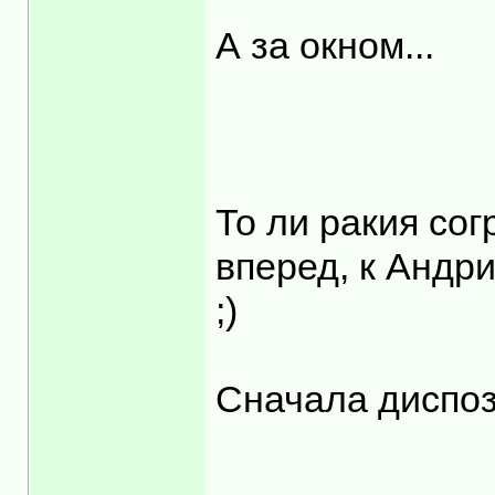
А за окном...
То ли ракия сог
вперед, к Андр
;)
Сначала диспо