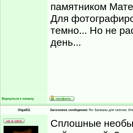
памятником Мате
Для фотографир
темно... Но не р
день...
Вернуться к началу
Olga911
Заголовок сообщения:
Re: Балканы для галочки. Ил
Сплошные необыч