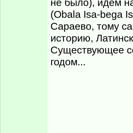
не было), идём 
(Obala Isa-bega I
Сараево, тому с
историю, Латинско
Существующее со
годом...