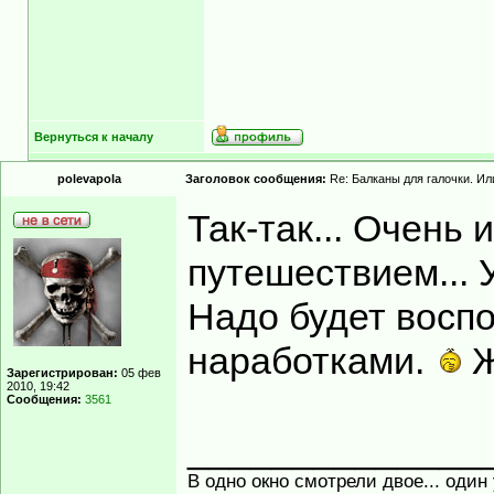
Вернуться к началу
polevapola
Заголовок сообщения:
Re: Балканы для галочки. Ил
Так-так... Очень
путешествием... 
Надо будет восп
наработками.
Ж
Зарегистрирован:
05 фев
2010, 19:42
Сообщения:
3561
______________
В одно окно смотрели двое... один