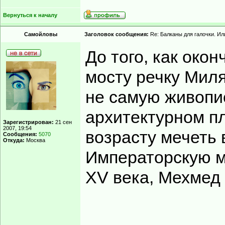
Вернуться к началу
Самойловы
Заголовок сообщения:
Re: Балканы для галочки. Ил
До того, как око
мосту речку Миля
не самую живопи
архитектурном пл
Зарегистрирован:
21 сен
2007, 19:54
возрасту мечеть 
Сообщения:
5070
Откуда:
Москва
Императорскую ме
XV века, Мехмед I