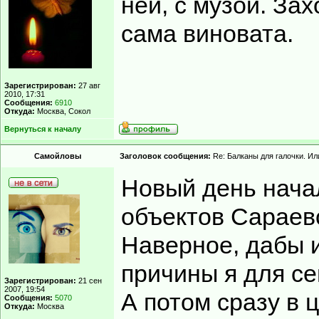
ней, с музой. Захо
сама виновата.
Зарегистрирован:
27 авг
2010, 17:31
Сообщения:
6910
Откуда:
Москва, Сокол
Вернуться к началу
Самойловы
Заголовок сообщения:
Re: Балканы для галочки. Ил
Новый день нача
объектов Сараев
Наверное, дабы и
причины я для се
Зарегистрирован:
21 сен
2007, 19:54
А потом сразу в 
Сообщения:
5070
Откуда:
Москва