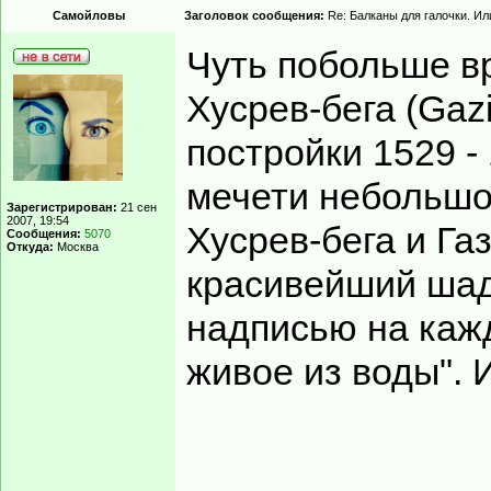
Самойловы
Заголовок сообщения:
Re: Балканы для галочки. Ил
Чуть побольше в
Хусрев-бега (Gazi
постройки 1529 -
мечети небольшо
Зарегистрирован:
21 сен
2007, 19:54
Хусрев-бега и Га
Сообщения:
5070
Откуда:
Москва
красивейший шадр
надписью на кажд
живое из воды". 