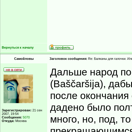
Вернуться к началу
Самойловы
Заголовок сообщения:
Re: Балканы для галочки. Ил
Дальше народ п
(Baščaršija), да
после окончания 
дадено было полт
Зарегистрирован:
21 сен
2007, 19:54
много, но, под, 
Сообщения:
5070
Откуда:
Москва
прекращающимся 