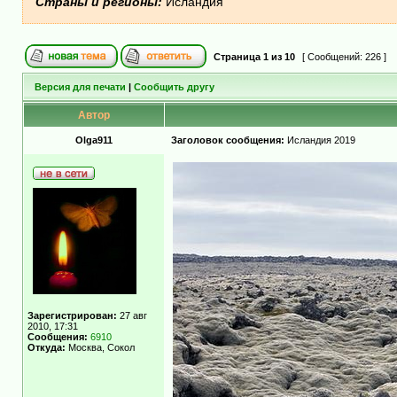
Страны и регионы:
Исландия
Страница
1
из
10
[ Сообщений: 226 ]
Версия для печати
|
Сообщить другу
Автор
Olga911
Заголовок сообщения:
Исландия 2019
Зарегистрирован:
27 авг
2010, 17:31
Сообщения:
6910
Откуда:
Москва, Сокол