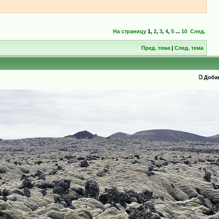
На страницу
1
,
2
,
3
,
4
,
5
...
10
След.
Пред. тема
|
След. тема
Доба