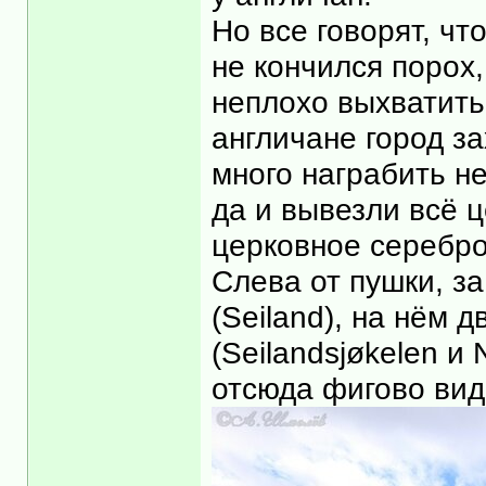
Но все говорят, чт
не кончился порох,
неплохо выхватить,
англичане город за
много награбить не
да и вывезли всё 
церковное серебро
Слева от пушки, з
(Seiland), на нём
(Seilandsjøkelen и
отсюда фигово вид