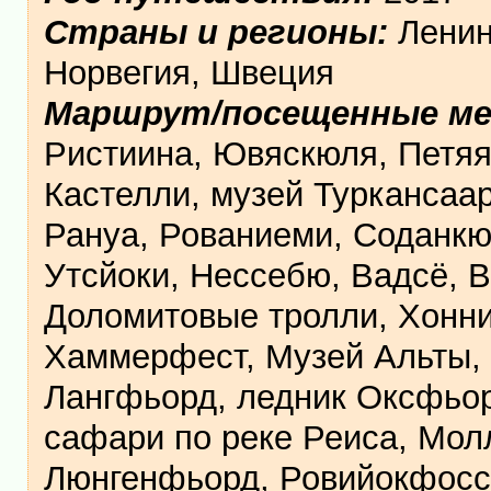
Страны и регионы:
Ленин
Норвегия, Швеция
Маршрут/посещенные м
Ристиина, Ювяскюля, Петяяв
Кастелли, музей Туркансаар
Рануа, Рованиеми, Соданкю
Утсйоки, Нессебю, Вадсё, 
Доломитовые тролли, Хоннин
Хаммерфест, Музей Альты, 
Лангфьорд, ледник Оксфьор
сафари по реке Реиса, Мол
Люнгенфьорд, Ровийокфосс