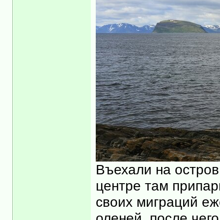
Въехали на остров 
центре там припарк
своих миграций еж
оленей, после чего