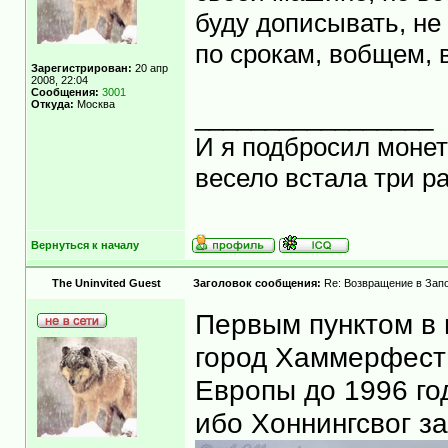
буду дописывать, не 
по срокам, вобщем, 
Зарегистрирован:
20 апр
2008, 22:04
Сообщения:
3001
Откуда:
Москва
_________________
И я подбросил монету
весело встала три ра
Вернуться к началу
The Uninvited Guest
Заголовок сообщения:
Re: Возвращение в Запо
Первым пунктом в 
город Хаммерфест 
Европы до 1996 год
ибо Хоннингсвог за