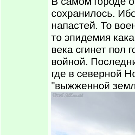
В самом городе о
сохранилось. Ибо
напастей. То вое
то эпидемия кака
века сгинет пол 
войной. Последни
где в северной Н
"выжженной земли