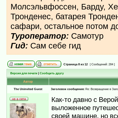
Молсэльвфоссен, Барду, Хе
Тронденес, батарея Тронден
сафари, остальное потом 
Туроператор:
Самотур
Гид:
Сам себе гид
Страница
8
из
12
[ Сообщений: 284 ]
Версия для печати
|
Сообщить другу
Автор
The Uninvited Guest
Заголовок сообщения:
Re: Возвращение в Запо
Как-то давно с Веро
выложенное путешес
своей машине, но вс