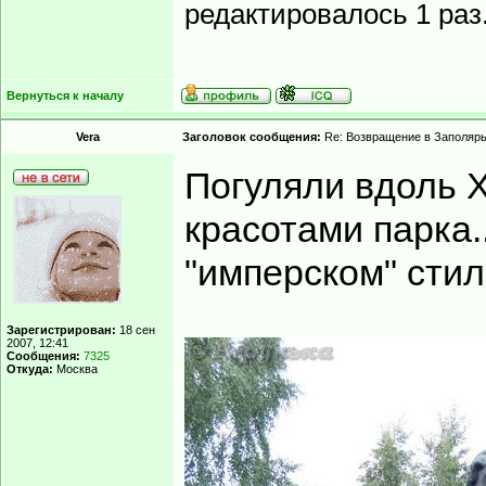
редактировалось 1 раз
Вернуться к началу
Vera
Заголовок сообщения:
Re: Возвращение в Заполярь
Погуляли вдоль Х
красотами парка.
"имперском" сти
Зарегистрирован:
18 сен
2007, 12:41
Сообщения:
7325
Откуда:
Москва