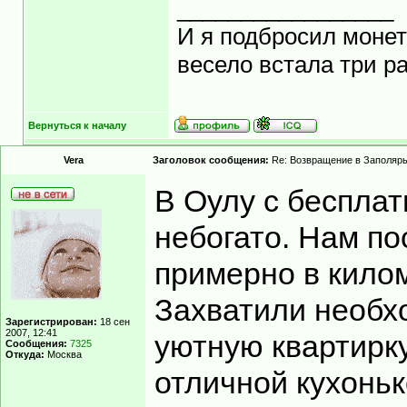
_________________
И я подбросил монету
весело встала три ра
Вернуться к началу
Vera
Заголовок сообщения:
Re: Возвращение в Заполярь
В Оулу с беспла
небогато. Нам по
примерно в кило
Захватили необх
Зарегистрирован:
18 сен
2007, 12:41
уютную квартирк
Сообщения:
7325
Откуда:
Москва
отличной кухоньк