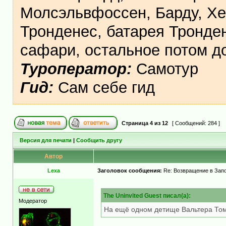
Молсэльвфоссен, Барду, Хе
Тронденес, батарея Тронден
сафари, остальное потом 
Туроператор:
Самотур
Гид:
Сам себе гид
Страница
4
из
12
[ Сообщений: 284 ]
Версия для печати
|
Сообщить другу
Автор
Lexa
Заголовок сообщения:
Re: Возвращение в Запо
The Uninvited Guest писал(а):
Модератор
На ещё одном детище Вальтера Том