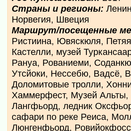
Страны и регионы:
Ленин
Норвегия, Швеция
Маршрут/посещенные м
Ристиина, Ювяскюля, Петяяв
Кастелли, музей Туркансаар
Рануа, Рованиеми, Соданкю
Утсйоки, Нессебю, Вадсё, 
Доломитовые тролли, Хоннин
Хаммерфест, Музей Альты, 
Лангфьорд, ледник Оксфьор
сафари по реке Реиса, Мол
Люнгенфьорд, Ровийокфосс