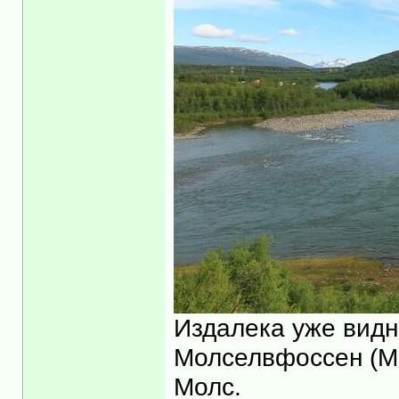
Издалека уже видн
Молселвфоссен (Må
Молс.