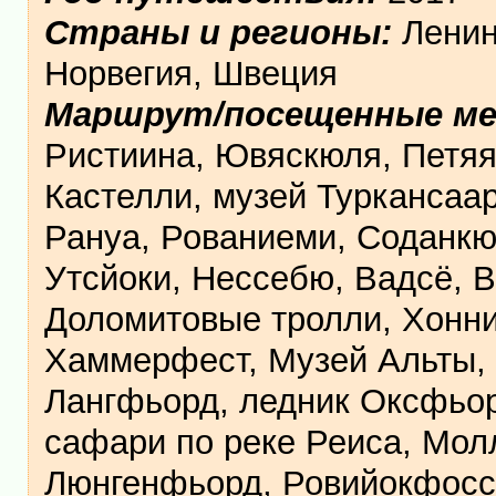
Страны и регионы:
Ленин
Норвегия, Швеция
Маршрут/посещенные м
Ристиина, Ювяскюля, Петяяв
Кастелли, музей Туркансаар
Рануа, Рованиеми, Соданкю
Утсйоки, Нессебю, Вадсё, 
Доломитовые тролли, Хоннин
Хаммерфест, Музей Альты, 
Лангфьорд, ледник Оксфьор
сафари по реке Реиса, Мол
Люнгенфьорд, Ровийокфосс