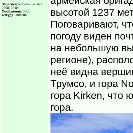
армейская бригад
Зарегистрирован:
20 апр
2008, 22:04
высотой 1237 мет
Сообщения:
3001
Откуда:
Москва
Поговаривают, ч
погоду виден поч
на небольшую вы
регионе), распол
неё видна вершин
Трумсо, и гора N
гора Kirken, что
гора.