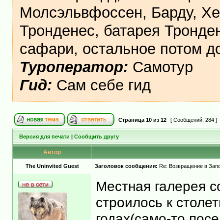
Молсэльвфоссен, Барду, Хе
Тронденес, батарея Тронден
сафари, остальное потом 
Туроператор:
Самотур
Гид:
Сам себе гид
Страница
10
из
12
[ Сообщений: 284 ]
Версия для печати
|
Сообщить другу
Автор
The Uninvited Guest
Заголовок сообщения:
Re: Возвращение в Запо
Местная галерея с
строилось к столе
годах(само-то посе