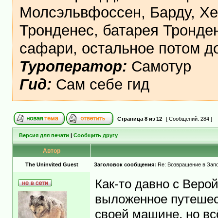
Молсэльвфоссен, Барду, Хе
Тронденес, батарея Тронден
сафари, остальное потом 
Туроператор:
Самотур
Гид:
Сам себе гид
Страница
8
из
12
[ Сообщений: 284 ]
Версия для печати
|
Сообщить другу
Автор
The Uninvited Guest
Заголовок сообщения:
Re: Возвращение в Запо
Как-то давно с Веро
выложенное путешес
своей машине, но вс