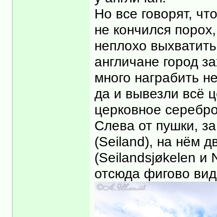
Но все говорят, чт
не кончился порох,
неплохо выхватить,
англичане город за
много награбить не
да и вывезли всё 
церковное серебро
Слева от пушки, з
(Seiland), на нём
(Seilandsjøkelen и
отсюда фигово вид