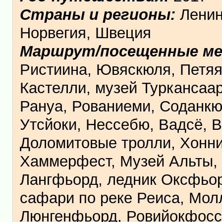
Страны и регионы:
Ленин
Норвегия, Швеция
Маршрут/посещенные м
Ристиина, Ювяскюля, Петяяв
Кастелли, музей Туркансаар
Рануа, Рованиеми, Соданкю
Утсйоки, Нессебю, Вадсё, 
Доломитовые тролли, Хоннин
Хаммерфест, Музей Альты, 
Лангфьорд, ледник Оксфьор
сафари по реке Реиса, Мол
Люнгенфьорд, Ровийокфосс