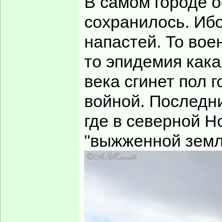
В самом городе о
сохранилось. Ибо
напастей. То вое
то эпидемия кака
века сгинет пол 
войной. Последни
где в северной Н
"выжженной земли