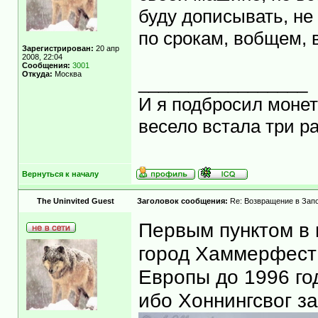
буду дописывать, не 
по срокам, вобщем, 
Зарегистрирован:
20 апр
2008, 22:04
Сообщения:
3001
Откуда:
Москва
_________________
И я подбросил монету
весело встала три ра
Вернуться к началу
The Uninvited Guest
Заголовок сообщения:
Re: Возвращение в Запо
Первым пунктом в 
город Хаммерфест 
Европы до 1996 год
ибо Хоннингсвог за