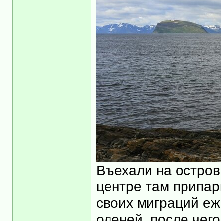
Въехали на остров 
центре там припарк
своих миграций еж
оленей, после чего