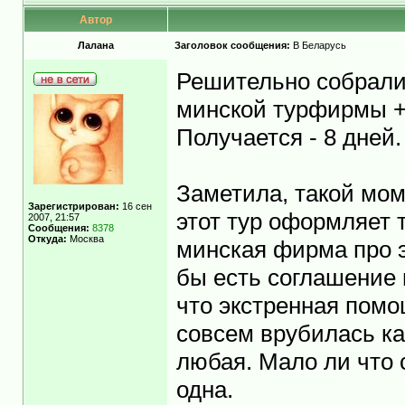
Автор
Лалана
Заголовок сообщения:
В Беларусь
Решительно собралис
минской турфирмы + 
Получается - 8 дней.
Заметила, такой мом
Зарегистрирован:
16 сен
этот тур оформляет 
2007, 21:57
Сообщения:
8378
Откуда:
Москва
минская фирма про э
бы есть соглашение
что экстренная помо
совсем врубилась ка
любая. Мало ли что с
одна.