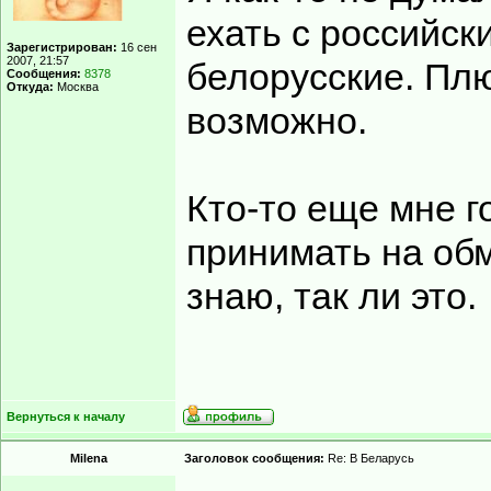
ехать с российск
Зарегистрирован:
16 сен
2007, 21:57
белорусские. Плю
Сообщения:
8378
Откуда:
Москва
возможно.
Кто-то еще мне г
принимать на об
знаю, так ли это.
Вернуться к началу
Milena
Заголовок сообщения:
Re: В Беларусь