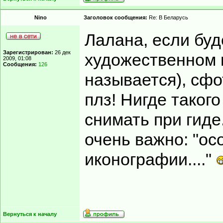
Nino
Заголовок сообщения:
Re: В Беларусь
Лалана, если бу
Зарегистрирован:
26 дек
художественном м
2009, 01:08
Сообщения:
126
называется), сфо
плз! Нигде таког
снимать при гиде
очень важно: "ос
иконографии...."
Вернуться к началу