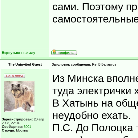
сами. Поэтому п
самостоятельные
Вернуться к началу
The Uninvited Guest
Заголовок сообщения:
Re: В Беларусь
Из Минска вполне
туда электрички х
В Хатынь на общ
неудобно ехать.
Зарегистрирован:
20 апр
2008, 22:04
П.С. До Полоцка 
Сообщения:
3001
Откуда:
Москва