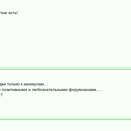
тью есть!
ки только к каникулам....
ми позитивными и любознательными форумчанами.....
й?