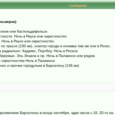
Сообщение
осьмерка)
селоне или Кастельдефельсе.
стности. Ночь в Реусе или окрестностях.
. Ночь в Реусе или окрестностях.
 по трассе (230 км), осмотр города и ночевка там же или в Росес.
а радиально. Кадакес, Портбоу. Ночь в Росесе.
побережью. Эль Эскала и пр. Ночь в Паламосе или рядом.
о окрестностям Ночь в Паламосе
анес и прочии городульки в Барселону (136 км)
олжением Барселоны в конце сентября, эдак числа с 18..20-го на 