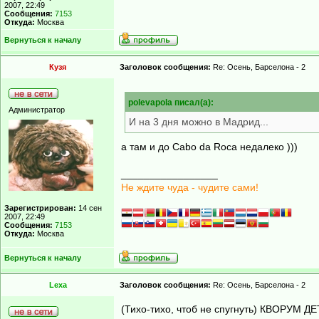
2007, 22:49
Сообщения:
7153
Откуда:
Москва
Вернуться к началу
Кузя
Заголовок сообщения:
Re: Осень, Барселона - 2
polevapola писал(а):
Администратор
И на 3 дня можно в Мадрид...
а там и до Cabo da Roca недалеко )))
_________________
Не ждите чуда - чудите сами!
Зарегистрирован:
14 сен
2007, 22:49
Сообщения:
7153
Откуда:
Москва
Вернуться к началу
Lexa
Заголовок сообщения:
Re: Осень, Барселона - 2
(Тихо-тихо, чтоб не спугнуть) КВОРУМ Д