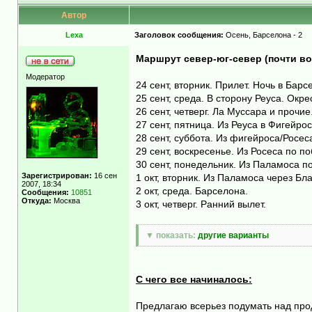
Автор
Lexa
Заголовок сообщения:
Осень, Барселона - 2
Маршрут север-юг-север (почти в
Модератор
24 сент, вторник. Прилет. Ночь в Бар
25 сент, среда. В сторону Реуса. Окре
26 сент, четверг. Ла Муссара и прочие
27 сент, пятница. Из Реуса в Фигейрос
28 сент, суббота. Из фигейроса/Росес
29 сент, воскресенье. Из Росеса по 
30 сент, понедельник. Из Паламоса п
Зарегистрирован:
16 сен
1 окт, вторник. Из Паламоса через Бл
2007, 18:34
2 окт, среда. Барселона.
Сообщения:
10851
Откуда:
Москва
3 окт, четверг. Ранний вылет.
▼ показать:
другие варианты
С чего все начиналось:
Предлагаю всерьез подумать над прод