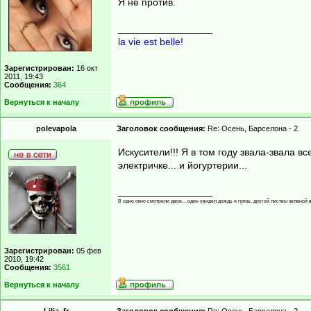
Я не против.
_________________
la vie est belle!
Зарегистрирован:
16 окт
2011, 19:43
Сообщения:
364
Вернуться к началу
polevapola
Заголовок сообщения:
Re: Осень, Барселона - 2
Искусители!!! Я в том году звала-звала вс
электричке... и йогуртерии...
_________________
В одно окно смотрели двое... один увидел дождь и грязь, другой листвы зеленой в
Зарегистрирован:
05 фев
2010, 19:42
Сообщения:
3561
Вернуться к началу