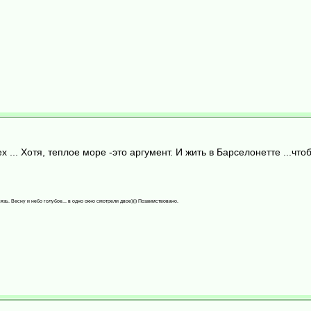
ех ... Хотя, теплое море -это аргумент. И жить в Барселонетте ...ч
язь. Весну и небо голубое... в одно окно смотрели двое)))) Позаимствовано.