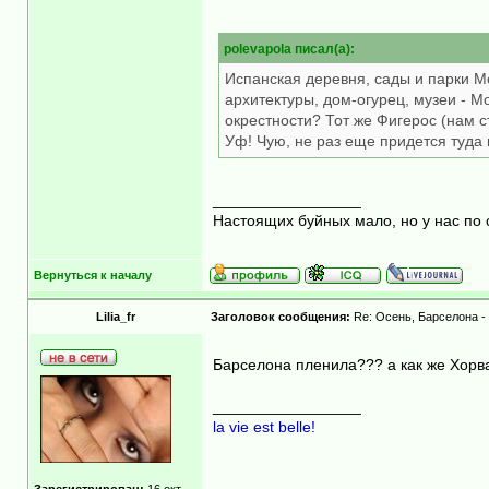
polevapola писал(а):
Испанская деревня, сады и парки М
архитектуры, дом-огурец, музеи - Мо
окрестности? Тот же Фигерос (нам с
Уф! Чую, не раз еще придется туда в
_________________
Настоящих буйных мало, но у нас по 
Вернуться к началу
Lilia_fr
Заголовок сообщения:
Re: Осень, Барселона -
Барселона пленила??? а как же Хорва
_________________
la vie est belle!