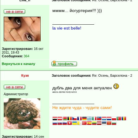
Lilia_fr
Заголовок сообщения:
Re: Осень, Барселона - 2
мммм... йогуртерия!!! )))
_________________
la vie est belle!
Зарегистрирован:
16 окт
2011, 19:43
Сообщения:
364
Вернуться к началу
Кузя
Заголовок сообщения:
Re: Осень, Барселона - 2
дубль два для меня актуален
авось фотки получатся
Администратор
_________________
Не ждите чуда - чудите сами!
Зарегистрирован:
14 сен