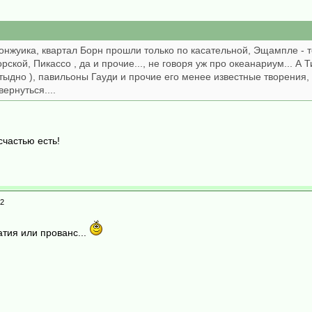
онжуика, квартал Борн прошли только по касательной, Эщампле - 
рской, Пикассо , да и прочие..., не говоря уж про океанариум... А
тыдно ), павильоны Гауди и прочие его менее известные творения, 
ернуться....
счастью есть!
 2
тия или прованс...