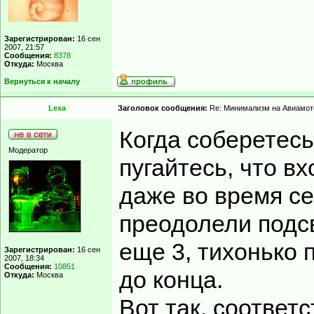
Зарегистрирован:
16 сен
2007, 21:57
Сообщения:
8378
Откуда:
Москва
Вернуться к началу
Lexa
Заголовок сообщения:
Re: Минимализм на Авиамот
Когда соберетесь
Модератор
пугайтесь, что в
даже во время се
преодолели подсв
еще 3, тихонько 
Зарегистрирован:
16 сен
2007, 18:34
Сообщения:
10851
до конца.
Откуда:
Москва
Вот так, соответ