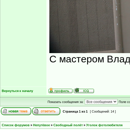
С мастером Влад
Вернуться к началу
Показать сообщения за:
Поле с
Страница
1
из
1
[ Сообщений: 14 ]
Список форумов
»
Непутёвое
»
Свободный полёт
»
Уголок фотолюбителя