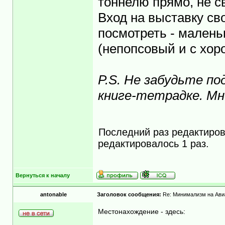
тоннелю прямо, не с
Вход на выставку св
посмотреть - малень
(непопсовый и с хо
P.S. Не забудьте п
книге-тетрадке. Мн
Последний раз редактиро
редактировалось 1 раз.
Вернуться к началу
antonable
Заголовок сообщения:
Re: Минимализм на Ави
Местонахождение - здесь: