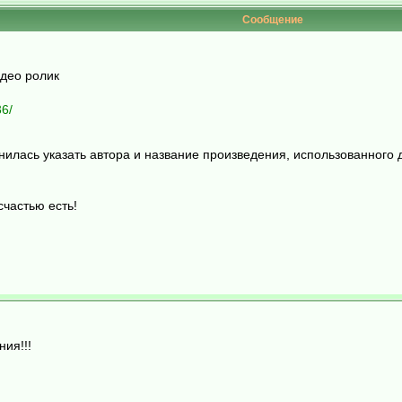
Сообщение
идео ролик
36/
нилась указать автора и название произведения, использованного
счастью есть!
ия!!!