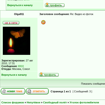
Вернуться к началу
Olga911
Заголовок сообщения:
Re: Видео из фоток
Зарегистрирован:
27 авг
2010, 17:31
Сообщения:
6910
Откуда:
Москва, Сокол
Вернуться к началу
Показать сообщения
Страница
1
из
1
[ Сообщений: 3 ]
Список форумов
»
Непутёвое
»
Свободный полёт
»
Уголок фотолюбителя