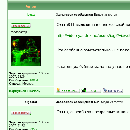
Автор
Lexa
Заголовок сообщения:
Видео из фоток
Ольга911 выложила в яндексе свой в
Модератор
http://video.yandex.ru//users/iog2/view/
Что особенно замечательно - не поле
_________________
Настоящих буйных мало, но у нас по 
Зарегистрирован:
16 сен
2007, 18:34
Сообщения:
10851
Откуда:
Москва
Вернуться к началу
olgastar
Заголовок сообщения:
Re: Видео из фоток
Ольга, спасибо за прекрасные мгновен
Зарегистрирован:
18 сен
2007, 11:54
Сообщения:
2955