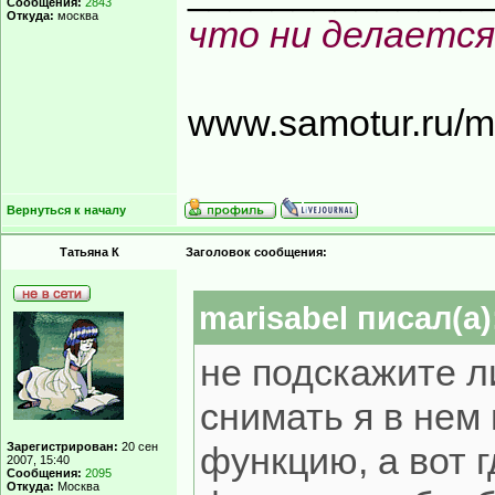
Сообщения:
2843
Откуда:
москва
что ни делается
www.samotur.ru/
Вернуться к началу
Татьяна К
Заголовок сообщения:
marisabel писал(а)
не подскажите л
снимать я в нем 
Зарегистрирован:
20 сен
функцию, а вот г
2007, 15:40
Сообщения:
2095
Откуда:
Москва