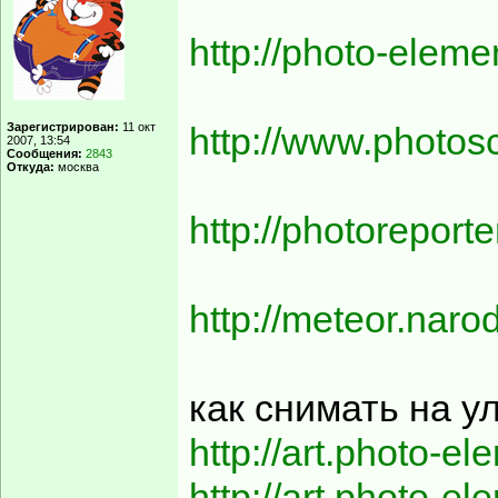
http://photo-elemen
Зарегистрирован:
11 окт
http://www.photos
2007, 13:54
Сообщения:
2843
Откуда:
москва
http://photoreporter
http://meteor.naro
как снимать на у
http://art.photo-el
http://art.photo-e