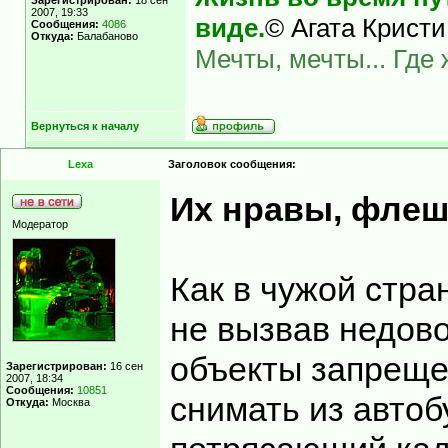
Зарегистрирован:
18 сен
2007, 19:33
виде.
© Агата Кристи
Сообщения:
4086
Откуда:
Балабаново
Мечты, мечты... Где
Вернуться к началу
Lexa
Заголовок сообщения:
Их нравы, флеш
Модератор
Как в чужой стра
не вызвав недов
объекты запреще
Зарегистрирован:
16 сен
2007, 18:34
Сообщения:
10851
снимать из авто
Откуда:
Москва