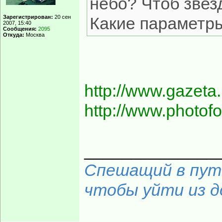
небо? Чтоб звез
Зарегистрирован:
20 сен
Какие параметр
2007, 15:40
Сообщения:
2095
Откуда:
Москва
http://www.gazeta.
http://www.photofo
______________
Спешащий в путь
чтобы уйти из до