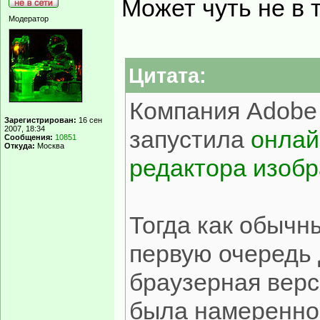
Может чуть не в т
Модератор
Цитата:
Компания Adobe 
Зарегистрирован:
16 сен
2007, 18:34
запустила
онлай
Сообщения:
10851
Откуда:
Москва
редактора изоб
Тогда как обычн
первую очередь 
браузерная верс
была намеренно