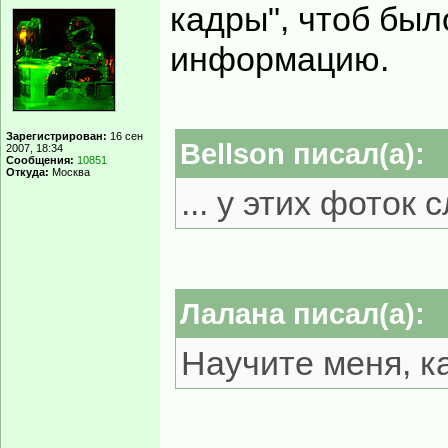
кадры", чтоб был
информацию.
Зарегистрирован:
16 сен
Bellson писал(а):
2007, 18:34
Сообщения:
10851
Откуда:
Москва
... у этих фоток
Лалана писал(а):
Научите меня, к