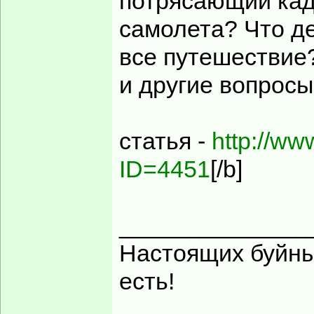
потрясающий кад
самолета? Что д
все путешествие?
и другие вопрос
статья -
http://ww
ID=4451
[/b]
______________
Настоящих буйных
есть!