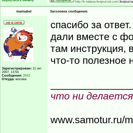
Вернуться к началу
http://k-tatiana.livejournal.com/
.livejourn
marisabel
Заголовок сообщения:
спасибо за ответ
дали вместе с фо
там инструкция, 
что-то полезное 
Зарегистрирован:
11 окт
2007, 13:54
Сообщения:
2843
Откуда:
москва
______________
что ни делается
www.samotur.ru/