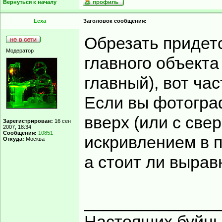
Вернуться к началу
Lexa
Заголовок сообщения:
Обрезать придетс
Модератор
главного объекта 
главный), вот ча
Если вы фотогра
вверх (или с све
Зарегистрирован:
16 сен
2007, 18:34
Сообщения:
10851
искривлением в п
Откуда:
Москва
а стоит ли вырав
______________
Настоящих буйных