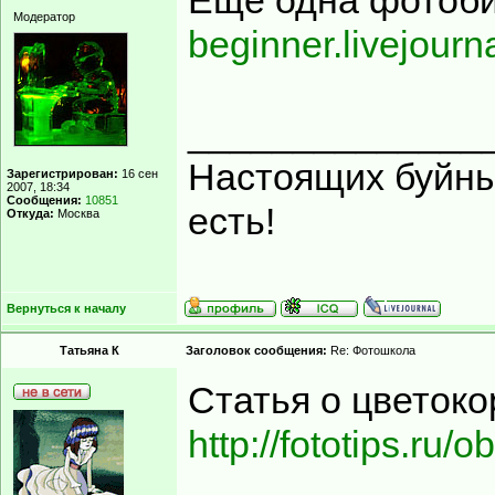
Еще одна фотоби
Модератор
beginner.livejour
______________
Настоящих буйных
Зарегистрирован:
16 сен
2007, 18:34
Сообщения:
10851
есть!
Откуда:
Москва
Вернуться к началу
Татьяна К
Заголовок сообщения:
Re: Фотошкола
Статья о цветоко
http://fototips.ru/