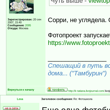
Чуть выше -
viewto
Сорри, не углядела.
Зарегистрирован:
20 сен
2007, 15:40
Сообщения:
2095
Откуда:
Москва
Фотопроект запускае
https://www.fotoproekt.
_________________
Спешащий в путь вс
дома... ("Тамбурин")
Вернуться к началу
http://k-tatiana.livejournal.com/
.liv
Lexa
Заголовок сообщения:
Re: Фотошкола