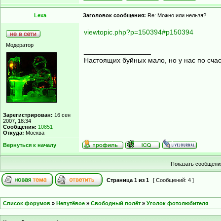
Lexa
Заголовок сообщения:
Re: Можно или нельзя?
viewtopic.php?p=150394#p150394
Модератор
_________________
Настоящих буйных мало, но у нас по счас
Зарегистрирован:
16 сен
2007, 18:34
Сообщения:
10851
Откуда:
Москва
Вернуться к началу
Показать сообщения
Страница
1
из
1
[ Сообщений: 4 ]
Список форумов
»
Непутёвое
»
Свободный полёт
»
Уголок фотолюбителя