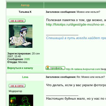
Автор
Татьяна К
Заголовок сообщения:
Можно или нельзя?
Полезная памятка о том, где можно, а
http://fototips.ru/digest/gde-mozhno-sn .
_________________
Спешащий в путь всегда найдет пред
Зарегистрирован:
20 сен
2007, 15:40
Сообщения:
2095
Откуда:
Москва
Вернуться к началу
http://k-tatiana.livejournal.com/
.liv
Lexa
Заголовок сообщения:
Re: Можно или нельзя?
Что делать, если у вас украли фотог
Модератор
_________________
Настоящих буйных мало, но у нас по 