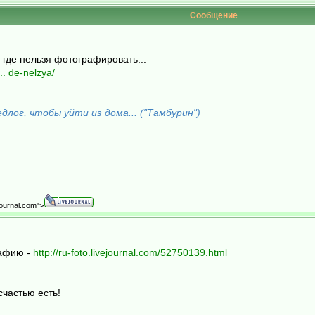
Сообщение
 где нельзя фотографировать...
.. de-nelzya/
лог, чтобы уйти из дома... ("Тамбурин")
ejournal.com">
рафию -
http://ru-foto.livejournal.com/52750139.html
счастью есть!