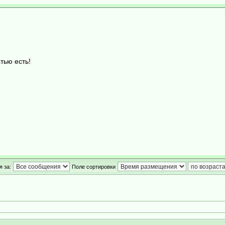
тью есть!
 за:
Поле сортировки