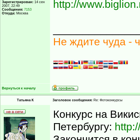
http://www.biglion.
Зарегистрирован:
14 сен
2007, 22:49
Сообщения:
7153
Откуда:
Москва
______________
Не ждите чуда - 
Вернуться к началу
Татьяна К
Заголовок сообщения:
Re: Фотоконкурсы
Конкурс на Вики
Петербургу:
http:
Закончится в кон