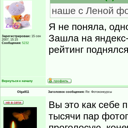
наше с Леной фо
Я не поняла, одн
Зашла на яндекс-
Зарегистрирован:
15 сен
2007, 15:15
Сообщения:
5232
рейтинг поднялся
Вернуться к началу
Olga911
Заголовок сообщения:
Re: Фотоконкурсы
Вы это как себе 
тысячи пар фото
проголосую, коне