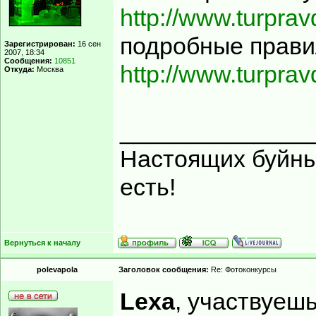
http://www.turpra
подробные прави
Зарегистрирован:
16 сен
2007, 18:34
Сообщения:
10851
http://www.turprav
Откуда:
Москва
______________
Настоящих буйных
есть!
Вернуться к началу
polevapola
Заголовок сообщения:
Re: Фотоконкурсы
Lexa
, участвуеш