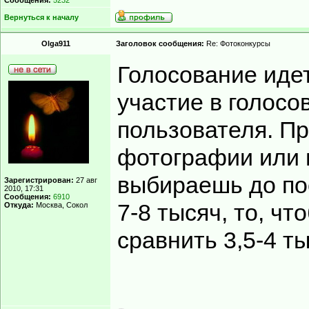
Сообщения:
5232
Вернуться к началу
Olga911
Заголовок сообщения:
Re: Фотоконкурсы
Голосование идет
участие в голосо
пользователя. П
фотографии или н
выбираешь до по
Зарегистрирован:
27 авг
2010, 17:31
Сообщения:
6910
7-8 тысяч, то, ч
Откуда:
Москва, Сокол
сравнить 3,5-4 т