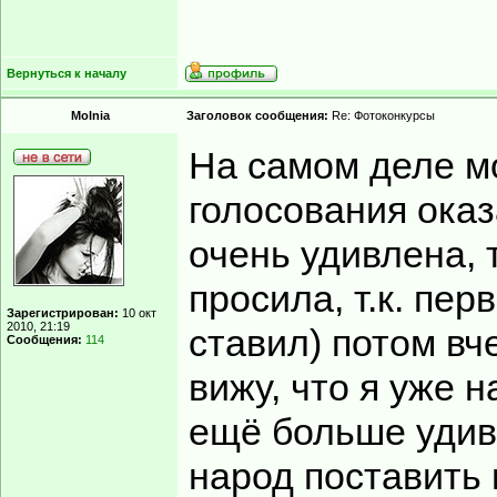
Вернуться к началу
Molnia
Заголовок сообщения:
Re: Фотоконкурсы
На самом деле м
голосования оказ
очень удивлена, т
просила, т.к. пер
Зарегистрирован:
10 окт
2010, 21:19
ставил) потом вч
Сообщения:
114
вижу, что я уже 
ещё больше удив
народ поставить 