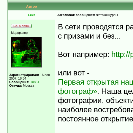
Автор
Lexa
Заголовок сообщения:
Фотоконкурсы
В сети проводятся р
Модератор
с призами и без...
Вот например:
http:/
или вот -
Зарегистрирован:
16 сен
2007, 18:34
Первая открытая на
Сообщения:
10851
Откуда:
Москва
фотограф»
. Наша це
фотографии, объект
наиболее востребов
постоянное открытие