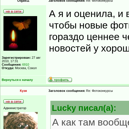
Olga911
Заголовок сообщения:
Re: Фотоконкурсы
А я и оценила, и
чтобы новые фот
гораздо ценнее ч
новостей у хоро
Зарегистрирован:
27 авг
2010, 17:31
Сообщения:
6910
Откуда:
Москва, Сокол
Вернуться к началу
Кузя
Заголовок сообщения:
Re: Фотоконкурсы
Lucky писал(а):
Администратор
А как там вообщ