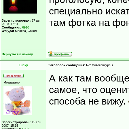
специально искать
там фотка на фо
Зарегистрирован:
27 авг
2010, 17:31
Сообщения:
6910
Откуда:
Москва, Сокол
Вернуться к началу
Lucky
Заголовок сообщения:
Re: Фотоконкурсы
А как там вообще
Модератор
самое, что оцен
способа не вижу.
Зарегистрирован:
15 сен
2007, 15:15