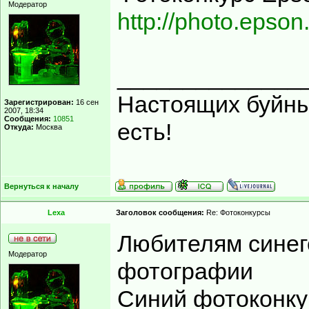
Модератор
http://photo.epson.
______________
Настоящих буйных
Зарегистрирован:
16 сен
2007, 18:34
Сообщения:
10851
есть!
Откуда:
Москва
Вернуться к началу
Lexa
Заголовок сообщения:
Re: Фотоконкурсы
Любителям синего
Модератор
фотографии
Синий фотоконкур