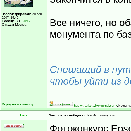
Зарегистрирован:
20 сен
2007, 15:40
Все ничего, но о
Сообщения:
2095
Откуда:
Москва
монумента по ба
______________
Спешащий в путь
чтобы уйти из до
Вернуться к началу
http://k-tatiana.livejournal.com/
.livejourn
Lexa
Заголовок сообщения:
Re: Фотоконкурсы
Фотоконкурс Eps