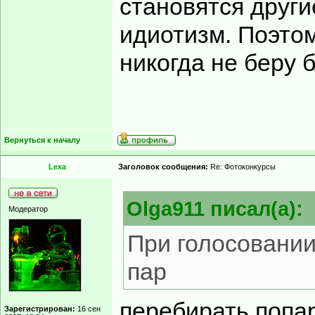
становятся други
идиотизм. Поэтом
никогда не беру б
Вернуться к началу
Lexa
Заголовок сообщения:
Re: Фотоконкурсы
Olga911 писал(а):
Модератор
При голосовании
пар
перебирать попар
Зарегистрирован:
16 сен