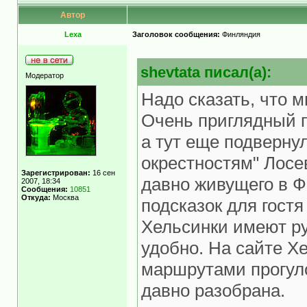
Автор
Lexa
Заголовок сообщения:
Финляндия
shevtata писал(а):
Модератор
Надо сказать, что м
Очень приглядный п
а тут еще подверну
окрестностям" Лосе
Зарегистрирован:
16 сен
давно живущего в 
2007, 18:34
Сообщения:
10851
Откуда:
Москва
подсказок для гостя
Хельсинки имеют ру
удобно. На сайте Х
маршрутами прогуло
давно разобрана.