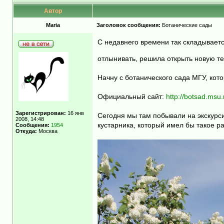
Автор
Maria
Заголовок сообщения:
Ботанические сады
С недавнего времени так складываетс
отлынивать, решила открыть новую т
Начну с ботанического сада МГУ, кот
Официальный сайт:
http://botsad.msu.
Зарегистрирован:
16 янв
Сегодня мы там побывали на экскурси
2008, 14:48
кустарника, который имел бы такое р
Сообщения:
1954
Откуда:
Москва