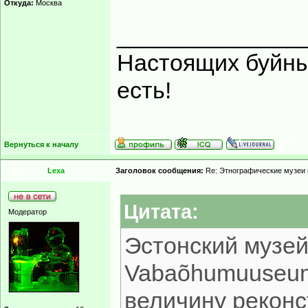
Откуда:
Москва
______________
Настоящих буйных
есть!
Вернуться к началу
Lexa
Заголовок сообщения:
Re: Этнографические музеи
Цитата:
Модератор
Эстонский музей 
Vabaõhumuuseum
величину реконс