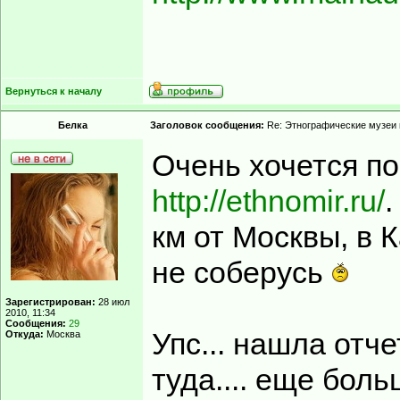
Вернуться к началу
Белка
Заголовок сообщения:
Re: Этнографические музеи
Очень хочется п
http://ethnomir.ru/
.
км от Москвы, в 
не соберусь
Зарегистрирован:
28 июл
2010, 11:34
Сообщения:
29
Упс... нашла отч
Откуда:
Москва
туда.... еще бол