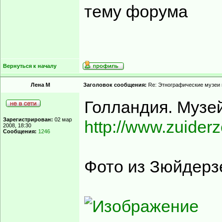
тему форума
Вернуться к началу
Лена М
Заголовок сообщения:
Re: Этнографические музеи
Голландия. Музе
Зарегистрирован:
02 мар
http://www.zuider
2008, 18:30
Сообщения:
1246
Фото из Зюйдерз