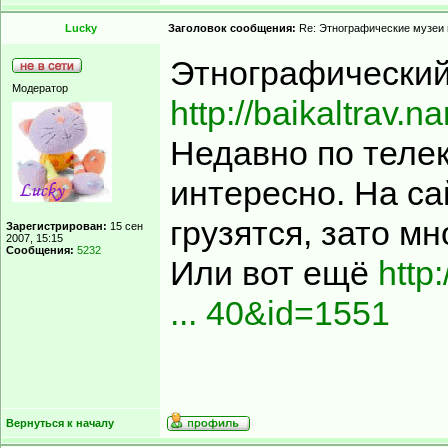
Lucky
Заголовок сообщения:
Re: Этнографические музеи
Этнографический
Модератор
http://baikaltrav.n
Недавно по телек
интересно. На са
грузятся, зато мн
Зарегистрирован:
15 сен
2007, 15:15
Сообщения:
5232
Или вот ещё
http
... 40&id=1551
Вернуться к началу