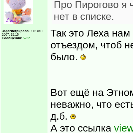
Про Пирогово я ч
нет в списке.
Так это Леха нам
Зарегистрирован:
15 сен
2007, 15:15
Сообщения:
5232
отъездом, чтоб н
было.
Вот ещё на Этно
неважно, что ест
д.б.
А это ссылка
vie