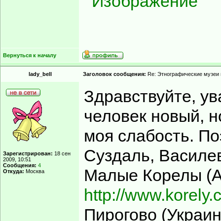
Вернуться к началу
lady_bell
Заголовок сообщения:
Re: Этнографические музеи
Здравствуйте, у
человек новый, н
моя слабость. По
Суздаль, Василев
Зарегистрирован:
18 сен
2009, 10:51
Сообщения:
4
Малые Корелы (А
Откуда:
Москва
http://www.korely.
Пирогово (Украин