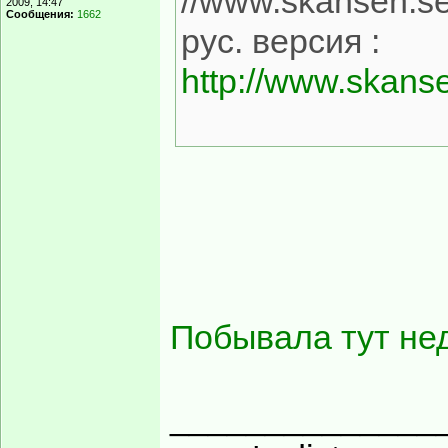
//www.skansen.s
2009, 14:47
Сообщения:
1662
рус. версия :
http://www.skans
Побывала тут не
______________