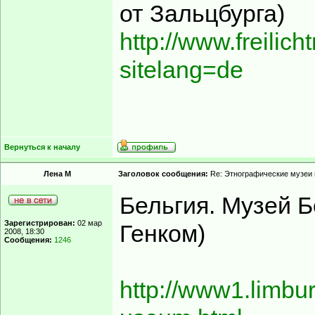
от Зальцбурга)
http://www.freili
sitelang=de
Вернуться к началу
Лена М
Заголовок сообщения:
Re: Этнографические музеи
Бельгия. Музей Б
Зарегистрирован:
02 мар
Генком)
2008, 18:30
Сообщения:
1246
http://www1.limburg