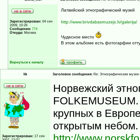
Латвийский этнографический музей
Зарегистрирован:
04 сен
http://www.brivdabasmuzejs.lv/galerija/
2009, 10:26
Сообщения:
774
Откуда:
Москва
Чудесное место
В этом альбоме есть фотогарфии отт
Вернуться к началу
lik
Заголовок сообщения:
Re: Этнографические музеи
Норвежский этн
FOLKEMUSEUM. Н
крупных в Европ
открытым небом.
http://www.norskf
Зарегистрирован:
17 сен
2007, 22:07