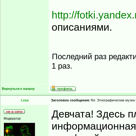
http://fotki.yande
описаниями.
Последний раз редакт
1 раз.
Вернуться к началу
Lexa
Заголовок сообщения:
Re: Этнографические музеи
Девчата! Здесь 
Модератор
информационная 