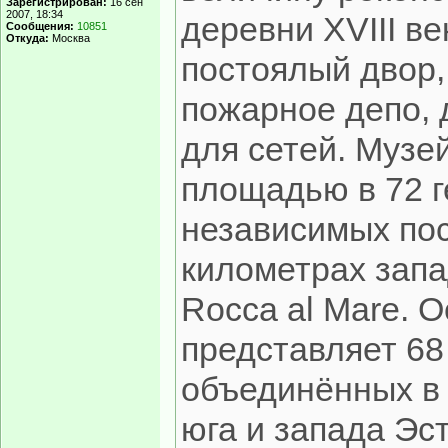
Зарегистрирован:
16 сен
2007, 18:34
деревни XVIII ве
Сообщения:
10851
Откуда:
Москва
постоялый двор,
пожарное депо, 
для сетей. Музе
площадью в 72 г
независимых пос
километрах запа
Rocca al Mare. О
представляет 68
объединённых в 
юга и запада Эс