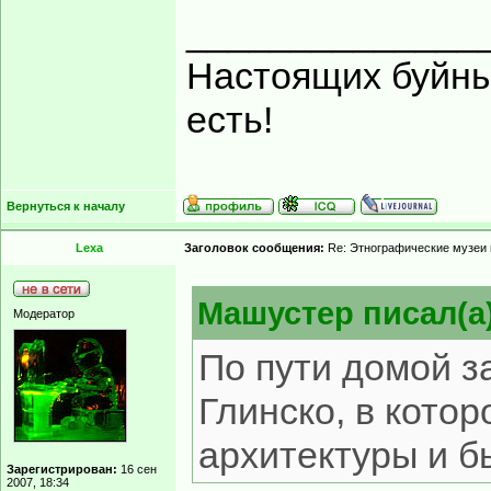
______________
Настоящих буйных
есть!
Вернуться к началу
Lexa
Заголовок сообщения:
Re: Этнографические музеи
Машустер писал(а)
Модератор
По пути домой з
Глинско, в кото
архитектуры и б
Зарегистрирован:
16 сен
2007, 18:34