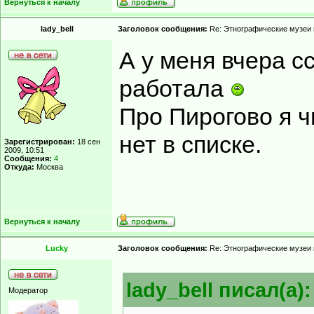
Вернуться к началу
lady_bell
Заголовок сообщения:
Re: Этнографические музеи
А у меня вчера с
работала
Про Пирогово я чи
нет в списке.
Зарегистрирован:
18 сен
2009, 10:51
Сообщения:
4
Откуда:
Москва
Вернуться к началу
Lucky
Заголовок сообщения:
Re: Этнографические музеи
lady_bell писал(а):
Модератор