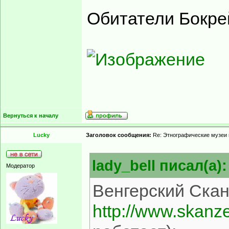
Обитатели Бокре
Вернуться к началу
Lucky
Заголовок сообщения:
Re: Этнографические музеи
lady_bell писал(а):
Модератор
Венгерский Скан
http://www.skanz