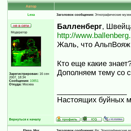
Автор
Lexa
Заголовок сообщения:
Этнографические музеи
Балленберг
, Швейц
Модератор
http://www.ballenber
Жаль, что АльпВояж 
Кто еще какие знает
Дополняем тему со с
Зарегистрирован:
16 сен
2007, 18:34
Сообщения:
10851
Откуда:
Москва
_________________
Настоящих буйных ма
Вернуться к началу
Elena_Mor
Заголовок сообщения:
Re: Этнографические м