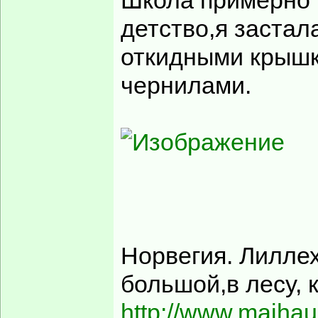
Школа примерно 
детство,я застал
откидными крышк
чернилами.
Норвегия. Лилле
большой,в лесу, 
http://www.maihau