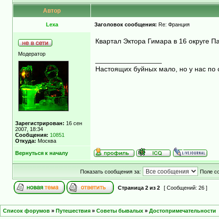
Автор
Lexa
Заголовок сообщения:
Re: Франция
Квартал Эктора Гимара в 16 округе П
Модератор
_________________
Настоящих буйных мало, но у нас по 
Зарегистрирован:
16 сен
2007, 18:34
Сообщения:
10851
Откуда:
Москва
Вернуться к началу
Показать сообщения за:
Поле с
Страница
2
из
2
[ Сообщений: 26 ]
Список форумов
»
Путешествия
»
Советы бывалых
»
Достопримечательности