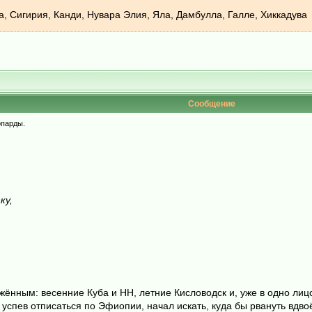
, Сигирия, Канди, Нувара Элия, Яла, Дамбулла, Галле, Хиккадува
Сообщение
опарды.
ку,
ённым: весенние Куба и НН, летние Кисловодск и, уже в одно лицо, 
е успев отписаться по Эфиопии, начал искать, куда бы рвануть вд