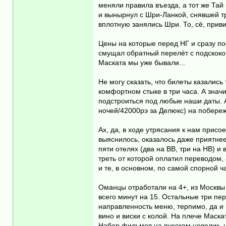
меняли правила въезда, а тот же Тай
и вынырнул с Шри-Ланкой, снявшей т
вплотную занялись Шри. То, сё, приви
Цены на которые перед НГ и сразу по
смущал обратный перелёт с подскоком
Маската мы уже бывали...
Не могу сказать, что билеты казалис
комфортном стыке в три часа. А знач
подстроиться под любые наши даты. А
ночей/42000рэ за Делюкс) на побережь
Ах, да, в ходе утрясания к нам присо
выяснилось, оказалось даже приятнее
пяти отелях (два на ВВ, три на НВ) и
треть от которой оплатил переводом, 
и те, в основном, по самой спорной ч
Оманцы отработали на 4+, из Москвы
всего минут на 15. Остальные три пер
направленность меню, терпимо, да и
вино и виски с колой. На плече Маск
Набор фильмов на русском невелик, но