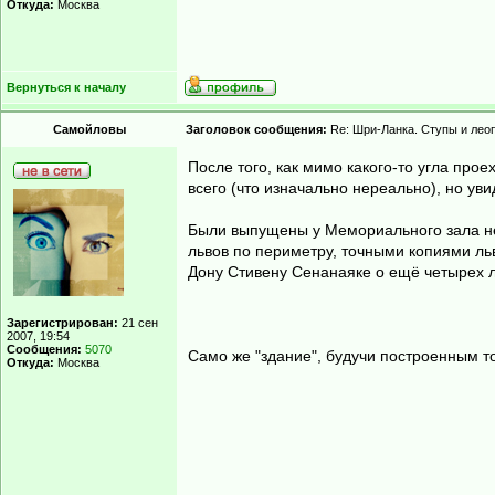
Откуда:
Москва
Вернуться к началу
Самойловы
Заголовок сообщения:
Re: Шри-Ланка. Ступы и лео
После того, как мимо какого-то угла про
всего (что изначально нереально), но уви
Были выпущены у Мемориального зала не
львов по периметру, точными копиями ль
Дону Стивену Сенанаяке о ещё четырех л
Зарегистрирован:
21 сен
2007, 19:54
Сообщения:
5070
Само же "здание", будучи построенным т
Откуда:
Москва