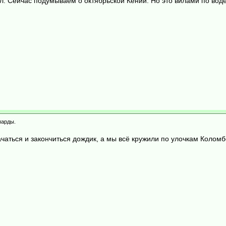
ал. Сейчас подумываем о октябрьской Кении. Но это вилами по вод
парды.
ачаться и закончиться дождик, а мы всё кружили по улочкам Коломб