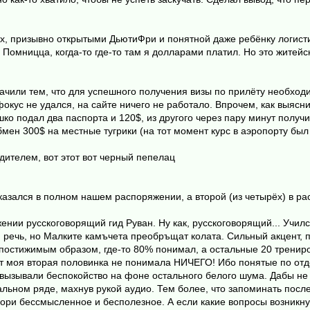
ых, призывно открытыми ДьютиФри и понятной даже ребёнку логист
 Помницца, когда-то где-то там я долларами платил. Но это житейс
ачили тем, что для успешного получения визы по прилёту необход
 фокус не удался, на сайте ничего не работало. Впрочем, как выяс
шко подал два паспорта и 120$, из другого через пару минут получ
мен 300$ на местные тугрики (на тот момент курс в аэропорту был 
дителем, вот этот вот черный пепелац
оказался в полном нашем распоряжении, а второй (из четырёх) в р
нии русскоговорящий гид Руван. Ну как, русскоговорящий... Учил
 речь, но Малките камъчета преобръщат колата. Сильный акцент, 
епостижимым образом, где-то 80% понимал, а остальные 20 тренир
 моя вторая половинка не понимала НИЧЕГО! Ибо понятые по отдел
вызывали беспокойство на фоне остального белого шума. Дабы не 
льном ряде, махнув рукой аудио. Тем более, что запоминать посл
ри бессмысленное и бесполезное. А если какие вопросы возникнут,