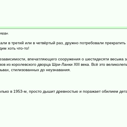
парды.
ехали в третий или в четвёртый раз, дружно потребовали прекратит
дим хоть что-то!
зависимости, впечатляющего сооружения о шестидесяти весьма 
вов из королевского дворца Шри-Ланки XIII века. Всё это велико
ьвах, стилизованных до неузнавания.
олько в 1953-м, просто дышит древностью и поражает обилием дет