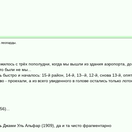
 леопарды.
уложилось с трёх пополудни, когда мы вышли из здания аэропорта, до
то были не мы...
 быстро и началось: 15-й район, 14-й, 13--й, 12-й, снова 13-й, оп
о - проехали, а из всего увиденного в голове остались только лот
6)...
ть Джами Уль Альфар (1909), да и та чисто фрагментарно