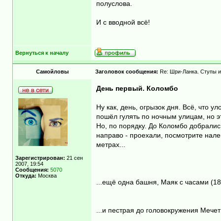
полуслова.
И с вводной всё!
Вернуться к началу
Самойловы
Заголовок сообщения:
Re: Шри-Ланка. Ступы и
День первый. Коломбо
Ну как, день, огрызок дня. Всё, что 
пошёл гулять по ночным улицам, но э
Но, по порядку. До Коломбо добрались
направо - проехали, посмотрите налев
метрах...
Зарегистрирован:
21 сен
2007, 19:54
Сообщения:
5070
Откуда:
Москва
...ещё одна башня, Маяк с часами (185
...и пестрая до головокружения Мече