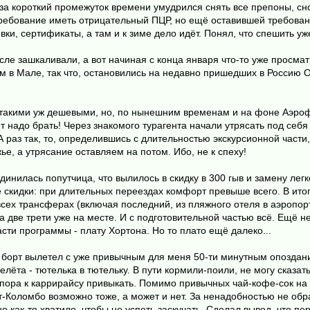
 за короткий промежуток времени умудрился снять все препоны, сно
ребование иметь отрицательный ПЦР, но ещё оставившей требовани
вки, сертификаты, а там и к зиме дело идёт. Понял, что спешить уже
сле зашкаливали, а вот начиная с конца января что-то уже просм
 в Мале, так что, остановились на недавно пришедших в Россию О
ь такими уж дешевыми, но, по нынешним временам и на фоне Аэроф
ит надо брать! Через знакомого турагента начали утрясать под се
 раз так, то, определившись с длительностью экскурсионной части,
е, а утрясание оставляем на потом. Ибо, не к спеху!
единилась попутчица, что вылилось в скидку в 300 гыв и замену ле
 скидки: при длительных переездах комфорт превыше всего. В ито
 всех трансферах (включая последний, из пляжного отеля в аэропорт
а две трети уже на месте. И с подготовительной частью всё. Ещё н
асти программы - плату Хортона. Но то плато ещё далеко...
 борт вылетел с уже привычным для меня 50-ти минутным опоздани
елёта - тютелька в тютельку. В пути кормили-поили, не могу сказать
 пора к каррирайсу привыкать. Помимо привычных чай-кофе-сок на
ат-Коломбо возможно тоже, а может и нет. За ненадобностью не об
 как-то хватило, чтобы не успеть заскучать. Сделал вывод, что пе