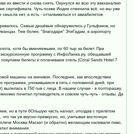
ва их ввести и снова снять. Окунулся во всю эту вакханалию
е сертификата. Чуть позже Индия отменила всё, но мы уже
 смысла нет, а есть - отталкиваться от авиабилетов.
атривалось. Самые дешёвые обнаружились у Гульфиков, но
манцах. Тем более, "благодаря" ЭтиГадам, в аэропорту
лота, хотя бы вменяемыми, по 60 тыр за билет. При
бя экскурсионную программу с ИнфоЛанка.ру, обещавшей
 покупаем билеты и оплачиваем отель (Coral Sands Hotel 7
гковой машины на минивэн. Последнее, как впоследствии
ге программа, уложившаяся в пять с половиной дней, при
) вылилась в 750 гыв с лица. В нашем случае - в полторашку,
емножко почитал путеводитель и совсем чуть-чуть - отзывы. Да
ем, но в пути бОльшую часть нагнал, опоздав с прилётом
, что так уж вкусно-превкусно, но, учитывая восточную
 плече Москва-Маскат (и обратно) желающим наливали пиво,
ратил внимания.
релет с пересадкой перенес гораздо легче, чем ту же прямую