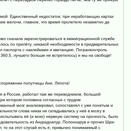
икой. Единственный недостаток: при неработающих картах
кие мелочи, главное, что время пролетело незаметно да
имо сначала зарегистрироваться в иммиграционной службе
нилось по прилёту, никакой необходимости в предварительных
ил паспорта с наклейками и квитанцию. Погранконтроль
360,5, лучшего больше не встретилось) и мы на свободе!
аспоряжении попутчицы Ани. Ляпота!
ся в России, работал там же переводчиком, большой
при котором половина согласных с трудом
ованный мозг анализировал, сопоставлял с уже понятым и
ьности слова никак не складывались у неё в мозгу в
испытывать её (и мою) нервную систему на прочность, было
едовательность из Анурадхапур, Полоннарув и прочих Шри-
 то на этот случай есть я, привычно понимаемый с