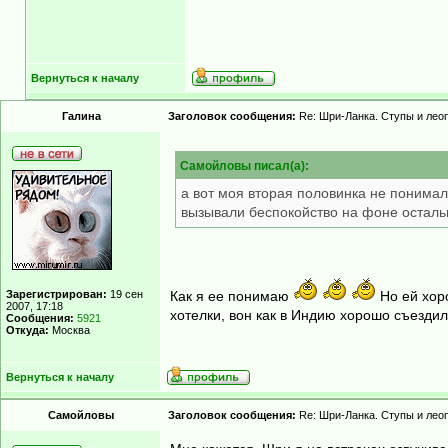
Вернуться к началу
Гaлинa
Заголовок сообщения:
Re: Шри-Ланка. Ступы и лео
Самойловы писал(а):
а вот моя вторая половинка не понимал
вызывали беспокойство на фоне осталь
Зарегистрирован:
19 сен
Как я ее понимаю
Но ей хоро
2007, 17:18
хотелки, вон как в Индию хорошо съездил
Сообщения:
5921
Откуда:
Москва
Вернуться к началу
Самойловы
Заголовок сообщения:
Re: Шри-Ланка. Ступы и лео