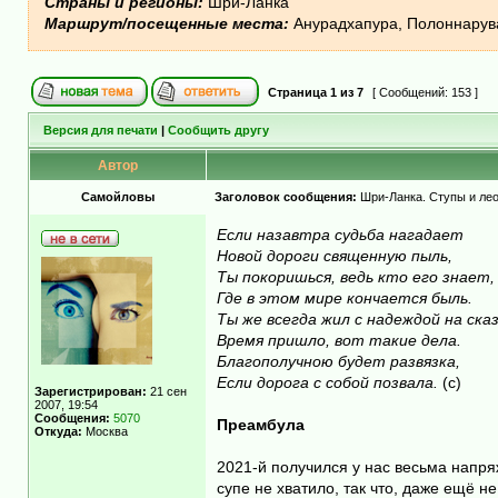
Страны и регионы:
Шри-Ланка
Маршрут/посещенные места:
Анурадхапура, Полоннарува
Страница
1
из
7
[ Сообщений: 153 ]
Версия для печати
|
Сообщить другу
Автор
Самойловы
Заголовок сообщения:
Шри-Ланка. Ступы и ле
Если назавтра судьба нагадает
Новой дороги священную пыль,
Ты покоришься, ведь кто его знает,
Где в этом мире кончается быль.
Ты же всегда жил с надеждой на сказ
Время пришло, вот такие дела.
Благополучною будет развязка,
Если дорога с собой позвала.
(с)
Зарегистрирован:
21 сен
2007, 19:54
Сообщения:
5070
Преамбула
Откуда:
Москва
2021-й получился у нас весьма напряж
супе не хватило, так что, даже ещё н