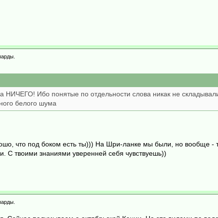
парды.
а НИЧЕГО! Ибо понятые по отдельности слова никак не складывали
ного белого шума
шо, что под боком есть ты))) На Шри-ланке мы были, но вообще - 
и. С твоими знаниями уверенней себя чувствуешь))
парды.