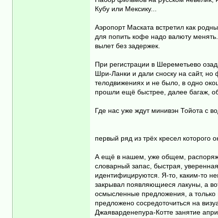
Кубу или Мексику...
Аэропорт Маската встретил как родн
для попить кофе надо валюту менять.
вылет без задержек.
При регистрации в Шереметьево озад
Шри-Ланки и дали сноску на сайт, но
телодвижениях и не было, в одно око
прошли ещё быстрее, далее багаж, об
Где нас уже ждут минивэн Тойота с во
первый ряд из трёх кресел которого 
А ещё в нашем, уже общем, распоряже
словарный запас, быстрая, уверенная
идентифицируются. Я-то, каким-то н
закрывал появляющиеся лакуны, а вот
осмысленные предложения, а только 
предложено сосредоточиться на визуа
Джаяварденепура-Котте занятие априо