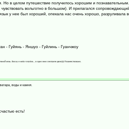
ся. Но в целом путешествие получилось хорошим и познавательным.
чувствовать вольготно в большом). И прилагался сопровождающий 
й язык у нее был хороший, опекала нас очень хорошо, разруливала 
ан - Гуйянь - Яншуо - Гуйлинь - Гуанчжоу
леной вязь. Весну и небо голубое... в одно окно смотрели двое)))) Позаимствовано.
ватара, воды и камня.
счастью есть!