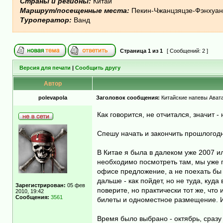
Страны и регионы:
Китай
Маршрут/посещенные места:
Пекин-Чжанцзяцзе-Фэнхуан 
Туроператор:
Ванд
Страница
1
из
1
[ Сообщений: 2 ]
Версия для печати
|
Сообщить другу
Автор
polevapola
Заголовок сообщения:
Китайские напевы Авата
Как говорится, не отчитался, значит -
Спешу начать и закончить прошлогодн
В Китае я была в далеком уже 2007 ил
необходимо посмотреть там, мы уже 
офисе предложение, а не поехать бы н
дальше - как пойдет, но не туда, куд
Зарегистрирован:
05 фев
поверите, но практически тот же, чт
2010, 19:42
Сообщения:
3561
билеты и одноместное размещение. И 
Время было выбрано - октябрь, сразу