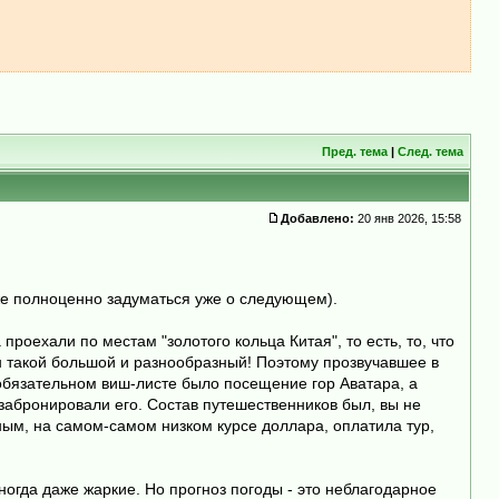
Пред. тема
|
След. тема
Добавлено:
20 янв 2026, 15:58
уже полноценно задуматься уже о следующем).
проехали по местам "золотого кольца Китая", то есть, то, что
н такой большой и разнообразный! Поэтому прозвучавшее в
В обязательном виш-листе было посещение гор Аватара, а
 забронировали его. Состав путешественников был, вы не
нным, на самом-самом низком курсе доллара, оплатила тур,
ногда даже жаркие. Но прогноз погоды - это неблагодарное