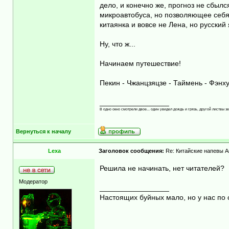
дело, и конечно же, прогноз не сбыл
микроавтобуса, но позволяющее себя 
китаянка и вовсе не Лена, но русски
Ну, что ж...
Начинаем путешествие!
Пекин - Чжанцзяцзе - Таймень - Фэнху
_________________
В одно окно смотрели двое... один увидел дождь и грязь, другой листвы зе
Вернуться к началу
Lexa
Заголовок сообщения:
Re: Китайские напевы А
Решила не начинать, нет читателей?
Модератор
_________________
Настоящих буйных мало, но у нас по 