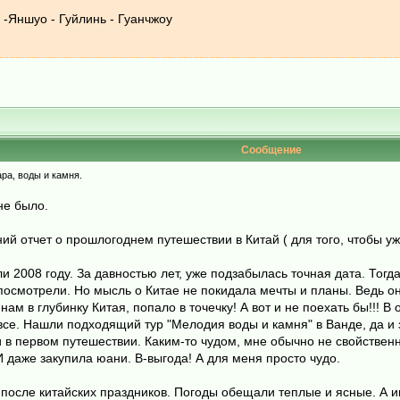
-Яншуо - Гуйлинь - Гуанчжоу
Сообщение
ра, воды и камня.
 не было.
ий отчет о прошлогоднем путешествии в Китай ( для того, чтобы 
и 2008 году. За давностью лет, уже подзабылась точная дата. Тогда 
посмотрели. Но мысль о Китае не покидала мечты и планы. Ведь о
ам в глубинку Китая, попало в точечку! А вот и не поехать бы!!! 
а все. Нашли подходящий тур "Мелодия воды и камня" в Ванде, да и
о и в первом путешествии. Каким-то чудом, мне обычно не свойстве
даже закупила юани. В-выгода! А для меня просто чудо.
 после китайских праздников. Погоды обещали теплые и ясные. А и