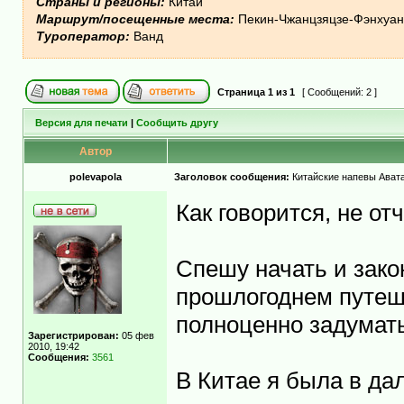
Страны и регионы:
Китай
Маршрут/посещенные места:
Пекин-Чжанцзяцзе-Фэнхуан 
Туроператор:
Ванд
Страница
1
из
1
[ Сообщений: 2 ]
Версия для печати
|
Сообщить другу
Автор
polevapola
Заголовок сообщения:
Китайские напевы Авата
Как говорится, не от
Спешу начать и зако
прошлогоднем путеше
полноценно задумат
Зарегистрирован:
05 фев
2010, 19:42
Сообщения:
3561
В Китае я была в дал