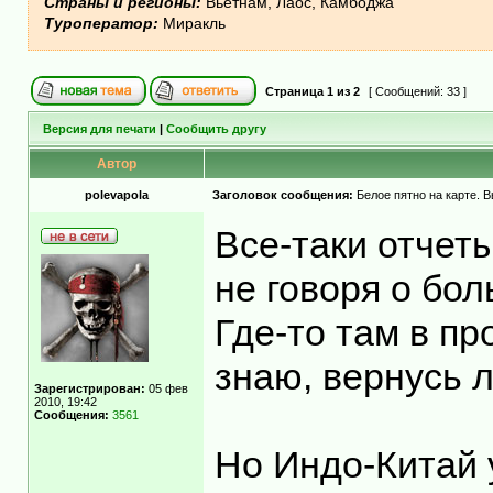
Страны и регионы:
Вьетнам, Лаос, Камбоджа
Туроператор:
Миракль
Страница
1
из
2
[ Сообщений: 33 ]
Версия для печати
|
Сообщить другу
Автор
polevapola
Заголовок сообщения:
Белое пятно на карте. В
Все-таки отчеты
не говоря о бо
Где-то там в п
знаю, вернусь л
Зарегистрирован:
05 фев
2010, 19:42
Сообщения:
3561
Но Индо-Китай 