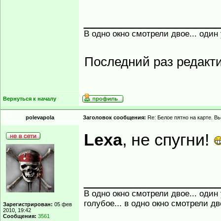
______________
В одно окно смотрели двое... один
Последний раз редакт
Вернуться к началу
polevapola
Заголовок сообщения:
Re: Белое пятно на карте. В
Lexa
, не спугни!
______________
В одно окно смотрели двое... один
голубое... в одно окно смотрели д
Зарегистрирован:
05 фев
2010, 19:42
Сообщения:
3561