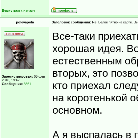
Вернуться к началу
polevapola
Заголовок сообщения:
Re: Белое пятно на карте. В
Все-таки приехат
хорошая идея. Во
естественным обр
вторых, это позв
Зарегистрирован:
05 фев
2010, 19:42
кто приехал след
Сообщения:
3561
на коротенькой о
основном.
А я выспалась в 