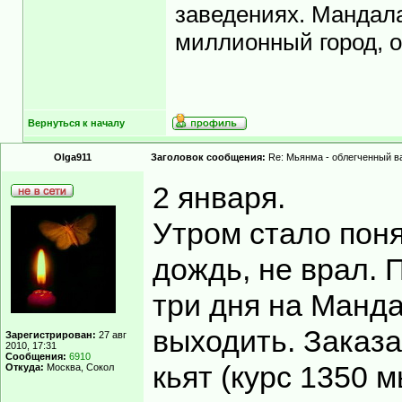
заведениях. Мандал
миллионный город, 
Вернуться к началу
Olga911
Заголовок сообщения:
Re: Мьянма - облегченный в
2 января.
Утром стало поня
дождь, не врал. 
три дня на Манда
выходить. Заказа
Зарегистрирован:
27 авг
2010, 17:31
Сообщения:
6910
кьят (курс 1350 
Откуда:
Москва, Сокол