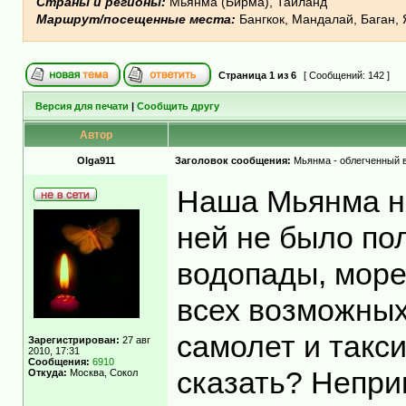
Страны и регионы:
Мьянма (Бирма), Таиланд
Маршрут/посещенные места:
Бангкок, Мандалай, Баган, 
Страница
1
из
6
[ Сообщений: 142 ]
Версия для печати
|
Сообщить другу
Автор
Olga911
Заголовок сообщения:
Мьянма - облегченный 
Наша Мьянма н
ней не было по
водопады, море 
всех возможных
самолет и такси
Зарегистрирован:
27 авг
2010, 17:31
Сообщения:
6910
сказать? Непри
Откуда:
Москва, Сокол