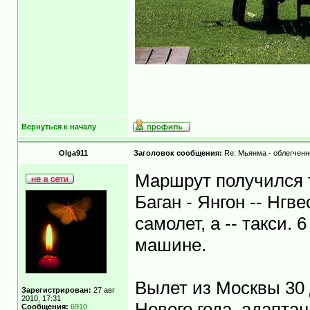
Вернуться к началу
Olga911
Заголовок сообщения:
Re: Мьянма - облегченн
Маршрут получился т
Баган - Янгон -- Нгвес
самолет, а -- такси.
машине.
Вылет из Москвы 30 
Зарегистрирован:
27 авг
2010, 17:31
Нового года, адапта
Сообщения:
6910